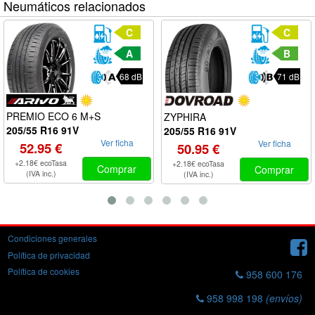
Neumáticos relacionados
C
C
A
B
68 dB
71 dB
PREMIO ECO 6 M+S
ZYPHIRA
205/55 R16 91V
205/55 R16 91V
Ver ficha
Ver ficha
52.95 €
50.95 €
+2.18€ ecoTasa
+2.18€ ecoTasa
Comprar
Comprar
(IVA inc.)
(IVA inc.)
Condiciones generales
Política de privacidad
Política de cookies
958 600 176
958 998 198
(envíos)