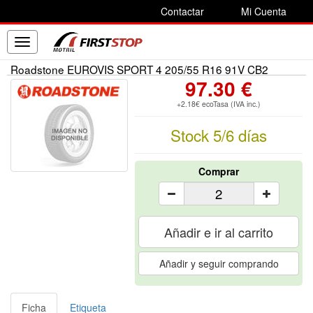
Contactar
Mi Cuenta
Toggle
navigation
Roadstone EUROVIS SPORT 4 205/55 R16 91V CB2
97.30 €
+2.18€ ecoTasa (IVA inc.)
Stock 5/6 días
Comprar
Añadir e ir al carrito
Añadir y seguir comprando
Ficha
Etiqueta