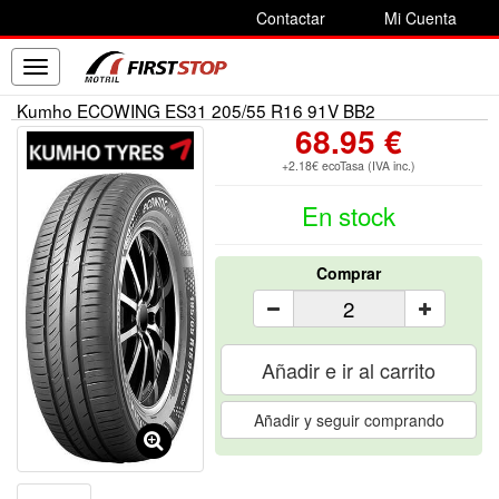
Contactar
Mi Cuenta
Toggle
navigation
Kumho ECOWING ES31 205/55 R16 91V BB2
68.95 €
+2.18€ ecoTasa (IVA inc.)
En stock
Comprar
Añadir e ir al carrito
Añadir y seguir comprando