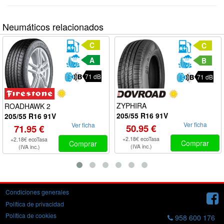
Neumáticos relacionados
C
C
A
B
71 dB
71 dB
ZYPHIRA
ROADHAWK 2
205/55 R16 91V
205/55 R16 91V
Ver ficha
Ver ficha
50.95 €
71.95 €
+2.18€ ecoTasa
+2.18€ ecoTasa
Comprar
Comprar
(IVA inc.)
(IVA inc.)
Condiciones generales
Política de privacidad
Política de cookies
958 600 176