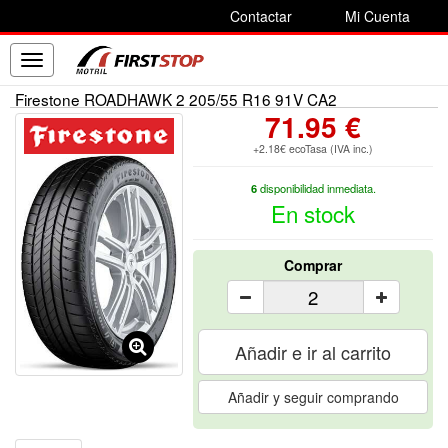
Contactar
Mi Cuenta
Toggle
navigation
Firestone ROADHAWK 2 205/55 R16 91V CA2
71.95 €
+2.18€ ecoTasa (IVA inc.)
6
disponibilidad inmediata.
En stock
Comprar
Añadir e ir al carrito
Añadir y seguir comprando