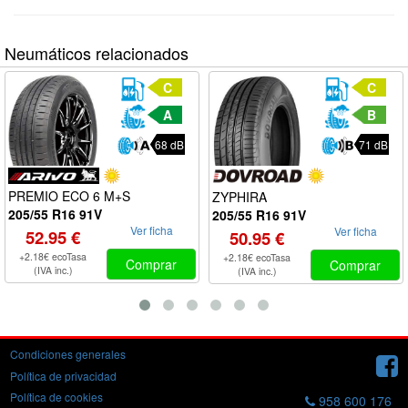
Neumáticos relacionados
C
C
A
B
68 dB
71 dB
PREMIO ECO 6 M+S
ZYPHIRA
205/55 R16 91V
205/55 R16 91V
Ver ficha
Ver ficha
52.95 €
50.95 €
+2.18€ ecoTasa
+2.18€ ecoTasa
Comprar
Comprar
(IVA inc.)
(IVA inc.)
Condiciones generales
Política de privacidad
Política de cookies
958 600 176