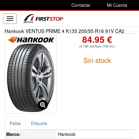
Contactar
Mi Cuenta
Toggle
navigation
Hankook VENTUS PRIME 4 K135 205/55 R16 91V CA2
84.95 €
+2.18€ ecoTasa (IVA inc.)
Sin stock
Ficha
Etiqueta
Marca:
Hankook