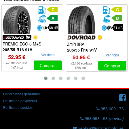
C
C
A
B
68 dB
71 dB
PREMIO ECO 6 M+S
ZYPHIRA
205/55 R16 91V
205/55 R16 91V
Ver ficha
Ver ficha
52.95 €
50.95 €
+2.18€ ecoTasa
+2.18€ ecoTasa
Comprar
Comprar
(IVA inc.)
(IVA inc.)
Condiciones generales
Política de privacidad
Política de cookies
958 600 176
958 998 198
(envíos)
ventas
firststopmotril.es