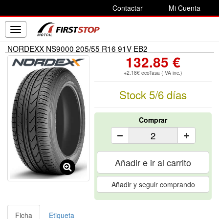
Contactar
Mi Cuenta
Toggle
navigation
NORDEXX NS9000 205/55 R16 91V EB2
132.85 €
+2.18€ ecoTasa (IVA inc.)
Stock 5/6 días
Comprar
Añadir e ir al carrito
Añadir y seguir comprando
Ficha
Etiqueta