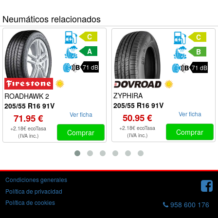
Neumáticos relacionados
C
C
A
B
71 dB
71 dB
ZYPHIRA
ROADHAWK 2
205/55 R16 91V
205/55 R16 91V
Ver ficha
Ver ficha
50.95 €
71.95 €
+2.18€ ecoTasa
+2.18€ ecoTasa
Comprar
Comprar
(IVA inc.)
(IVA inc.)
Condiciones generales
Política de privacidad
Política de cookies
958 600 176