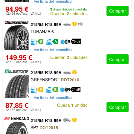
Ver ficha del neumático
94.95 €
2
disponibilidad inmediata.
Comprar
Quedan
2
unidades
+2.18€ ecoTasa (IVA inc.)
215/55 R18 99V
TURANZA 6
B
A
70 dB
Ver ficha del neumático
149.95 €
Quedan
2
unidades
Comprar
+2.18€ ecoTasa (IVA inc.)
215/55 R18 99V
GREENSPORT
DOT2016
E
B
72 dB
Ver ficha del neumático
87.85 €
Queda
1
unidad
Comprar
+2.18€ ecoTasa (IVA inc.)
215/55 R18 99V
SP7
DOT2015