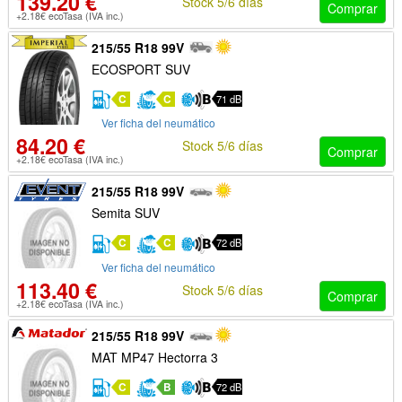
139.20 €
Stock 5/6 días
Comprar
+2.18€ ecoTasa (IVA inc.)
215/55 R18 99V
ECOSPORT SUV
C
C
71 dB
Ver ficha del neumático
84.20 €
Stock 5/6 días
Comprar
+2.18€ ecoTasa (IVA inc.)
215/55 R18 99V
Semita SUV
C
C
72 dB
Ver ficha del neumático
113.40 €
Stock 5/6 días
Comprar
+2.18€ ecoTasa (IVA inc.)
215/55 R18 99V
MAT MP47 Hectorra 3
C
B
72 dB