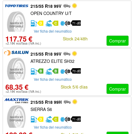
215/55 R18 99V
OPEN COUNTRY U/T
D
C
71 dB
Ver ficha del neumático
117.75 €
Stock 24/48h
Comprar
+2.18€ ecoTasa (IVA inc.)
215/55 R18 99V
ATREZZO ELITE SH32
B
B
70 dB
Ver ficha del neumático
68.35 €
Stock 5/6 días
Comprar
+2.18€ ecoTasa (IVA inc.)
215/55 R18 99H
SIERRA S6
D
C
71 dB
Ver ficha del neumático