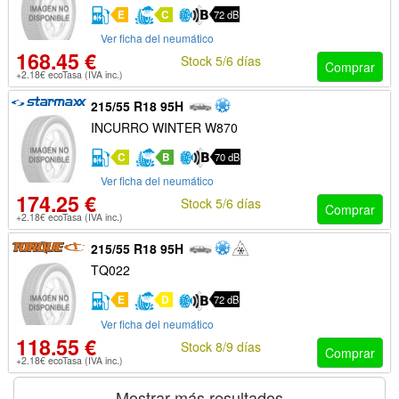
E
C
72 dB
Ver ficha del neumático
168.45 €
Stock 5/6 días
Comprar
+2.18€ ecoTasa (IVA inc.)
215/55 R18 95H
INCURRO WINTER W870
C
B
70 dB
Ver ficha del neumático
174.25 €
Stock 5/6 días
Comprar
+2.18€ ecoTasa (IVA inc.)
215/55 R18 95H
TQ022
E
D
72 dB
Ver ficha del neumático
118.55 €
Stock 8/9 días
Comprar
+2.18€ ecoTasa (IVA inc.)
Mostrar más resultados