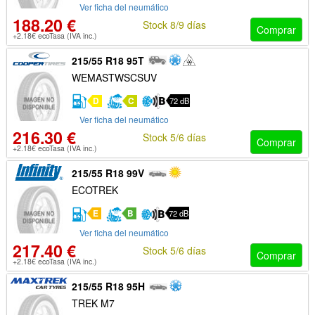
Ver ficha del neumático
188.20 €
Stock 8/9 días
Comprar
+2.18€ ecoTasa (IVA inc.)
215/55 R18 95T
WEMASTWSCSUV
D
C
72 dB
Ver ficha del neumático
216.30 €
Stock 5/6 días
Comprar
+2.18€ ecoTasa (IVA inc.)
215/55 R18 99V
ECOTREK
E
B
72 dB
Ver ficha del neumático
217.40 €
Stock 5/6 días
Comprar
+2.18€ ecoTasa (IVA inc.)
215/55 R18 95H
TREK M7