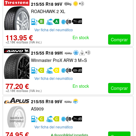
215/55 R18 99V
ROADHAWK 2 XL
B
A
71 dB
Ver ficha del neumático
113.95 €
En stock
Comprar
+2.18€ ecoTasa (IVA inc.)
215/55 R18 99H
Winmaster ProX ARW 3 M+S
C
D
69 dB
Ver ficha del neumático
77.20 €
En stock
Comprar
+2.18€ ecoTasa (IVA inc.)
215/55 R18 99V
AS909
C
C
71 dB
Ver ficha del neumático
74.95 €
4
disponibilidad inmediata.