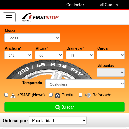
Contactar
Mi Cuenta
Toggle
navigation
Marca
Anchura*
Altura*
Diámetro*
Carga
Velocidad
Temporada
3PMSF
(Nieve)
Runflat
Reforzado
Buscar
Ordenar por: