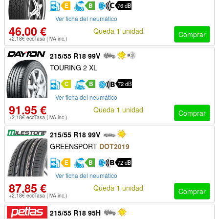
E
B
76 dB
Ver ficha del neumático
46.00 €
Queda
1
unidad
Comprar
+2.18€ ecoTasa (IVA inc.)
215/55 R18 99V
TOURING 2 XL
C
B
72 dB
Ver ficha del neumático
91.95 €
Queda
1
unidad
Comprar
+2.18€ ecoTasa (IVA inc.)
215/55 R18 99V
GREENSPORT
DOT2019
E
B
72 dB
Ver ficha del neumático
87.85 €
Queda
1
unidad
Comprar
+2.18€ ecoTasa (IVA inc.)
215/55 R18 95H