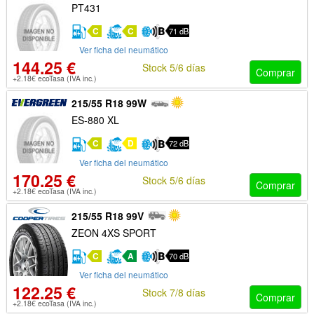
PT431
C
C
71 dB
Ver ficha del neumático
144.25 €
Stock 5/6 días
Comprar
+2.18€ ecoTasa (IVA inc.)
215/55 R18 99W
ES-880 XL
C
D
72 dB
Ver ficha del neumático
170.25 €
Stock 5/6 días
Comprar
+2.18€ ecoTasa (IVA inc.)
215/55 R18 99V
ZEON 4XS SPORT
C
A
70 dB
Ver ficha del neumático
122.25 €
Stock 7/8 días
Comprar
+2.18€ ecoTasa (IVA inc.)