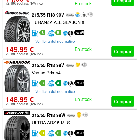
Comprar
En stock
+2.18€ ecoTasa (IVA inc.)
215/55 R18 99V
TURANZA ALL SEASON 6
B
B
70 dB
Ver ficha del neumático
149.95 €
En stock
Comprar
+2.18€ ecoTasa (IVA inc.)
215/55 R18 99V
Ventus Prime4
B
A
69 dB
Ver ficha del neumático
148.95 €
En stock
Comprar
+2.18€ ecoTasa (IVA inc.)
215/55 R18 99W
ULTRA ARZ 5 M+S
C
B
70 dB