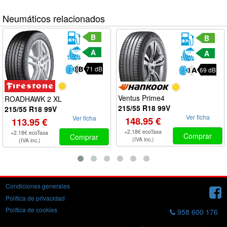
Neumáticos relacionados
B
B
A
A
71 dB
69 dB
Ventus Prime4
ROADHAWK 2 XL
215/55 R18 99V
215/55 R18 99V
Ver ficha
Ver ficha
148.95 €
113.95 €
+2.18€ ecoTasa
+2.18€ ecoTasa
Comprar
Comprar
(IVA inc.)
(IVA inc.)
Condiciones generales
Política de privacidad
Política de cookies
958 600 176