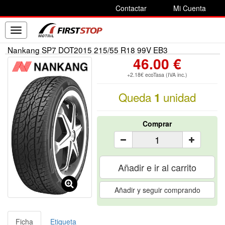
Contactar
Mi Cuenta
Toggle
navigation
Nankang SP7 DOT2015 215/55 R18 99V EB3
46.00 €
+2.18€ ecoTasa (IVA inc.)
Queda
unidad
1
Comprar
Añadir e ir al carrito
Añadir y seguir comprando
Ficha
Etiqueta