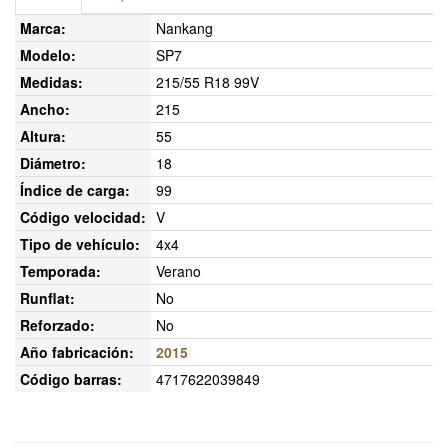
Marca:
Nankang
Modelo:
SP7
Medidas:
215/55 R18 99V
Ancho:
215
Altura:
55
Diámetro:
18
Índice de carga:
99
Código velocidad:
V
Tipo de vehículo:
4x4
Temporada:
Verano
Runflat:
No
Reforzado:
No
Año fabricación:
2015
Código barras:
4717622039849