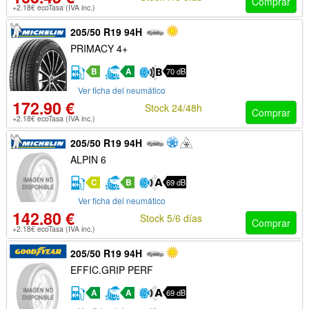
Comprar
+2.18€ ecoTasa (IVA inc.)
205/50 R19 94H
PRIMACY 4+
B
A
70 dB
Ver ficha del neumático
172.90 €
Stock 24/48h
Comprar
+2.18€ ecoTasa (IVA inc.)
205/50 R19 94H
ALPIN 6
C
B
69 dB
Ver ficha del neumático
142.80 €
Stock 5/6 días
Comprar
+2.18€ ecoTasa (IVA inc.)
205/50 R19 94H
EFFIC.GRIP PERF
A
A
69 dB