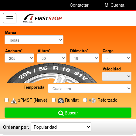
Contactar
Mi Cuenta
Toggle
navigation
Marca
Anchura*
Altura*
Diámetro*
Carga
Velocidad
Temporada
3PMSF
(Nieve)
Runflat
Reforzado
Buscar
Ordenar por: