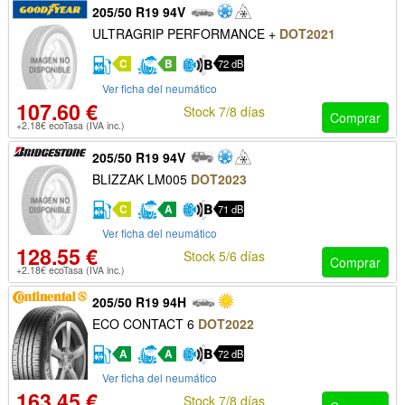
205/50 R19 94V
ULTRAGRIP PERFORMANCE +
DOT2021
C
B
72 dB
Ver ficha del neumático
107.60 €
Stock 7/8 días
Comprar
+2.18€ ecoTasa (IVA inc.)
205/50 R19 94V
BLIZZAK LM005
DOT2023
C
A
71 dB
Ver ficha del neumático
128.55 €
Stock 5/6 días
Comprar
+2.18€ ecoTasa (IVA inc.)
205/50 R19 94H
ECO CONTACT 6
DOT2022
A
A
72 dB
Ver ficha del neumático
163.45 €
Stock 7/8 días