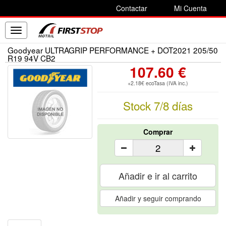
Contactar
Mi Cuenta
Toggle
navigation
Goodyear ULTRAGRIP PERFORMANCE + DOT2021 205/50
R19 94V CB2
107.60 €
+2.18€ ecoTasa (IVA inc.)
Stock 7/8 días
Comprar
Añadir e ir al carrito
Añadir y seguir comprando