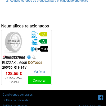
Registro europeo de productos para el etiquetado energético
Neumáticos relacionados
C
A
71 dB
BLIZZAK LM005
DOT2023
205/50 R19 94V
Ver ficha
128.55 €
+2.18€ ecoTasa
Comprar
(IVA inc.)
Condiciones generales
Política de privacidad
Política de cookies