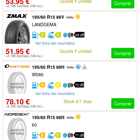
53.95 €
Queda
1
unidad
Comprar
+2.18€ ecoTasa (IVA inc.)
195/60 R15 88V
LANDGEMA
C
C
68 dB
Ver ficha del neumático
51.95 €
Queda
1
unidad
Comprar
+2.18€ ecoTasa (IVA inc.)
195/60 R15 88H
W586
E
D
72 dB
Ver ficha del neumático
78.10 €
Stock 6/7 días
Comprar
+2.18€ ecoTasa (IVA inc.)
195/60 R15 88H
60
E
C
71 dB