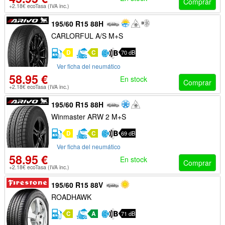
Comprar
+2.18€ ecoTasa (IVA inc.)
195/60 R15 88H
CARLORFUL A/S M+S
D
C
70 dB
Ver ficha del neumático
58.95 €
En stock
Comprar
+2.18€ ecoTasa (IVA inc.)
195/60 R15 88H
Winmaster ARW 2 M+S
D
C
69 dB
Ver ficha del neumático
58.95 €
En stock
Comprar
+2.18€ ecoTasa (IVA inc.)
195/60 R15 88V
ROADHAWK
C
A
71 dB