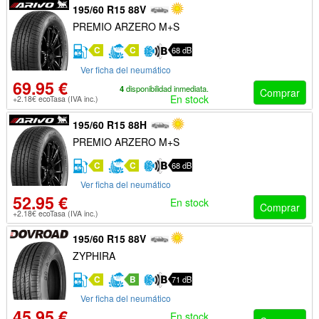
195/60 R15 88V
PREMIO ARZERO M+S
C
C
68 dB
Ver ficha del neumático
69.95 €
4
disponibilidad inmediata.
Comprar
En stock
+2.18€ ecoTasa (IVA inc.)
195/60 R15 88H
PREMIO ARZERO M+S
C
C
68 dB
Ver ficha del neumático
52.95 €
En stock
Comprar
+2.18€ ecoTasa (IVA inc.)
195/60 R15 88V
ZYPHIRA
C
B
71 dB
Ver ficha del neumático
45.95 €
En stock