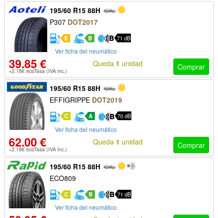
195/60 R15 88H
P307
DOT2017
E
B
71 dB
Ver ficha del neumático
39.85 €
Queda
1
unidad
Comprar
+2.18€ ecoTasa (IVA inc.)
195/60 R15 88H
EFFIGRIPPE
DOT2019
C
A
70 dB
Ver ficha del neumático
62.00 €
Queda
1
unidad
Comprar
+2.18€ ecoTasa (IVA inc.)
195/60 R15 88H
ECO809
C
B
71 dB
Ver ficha del neumático