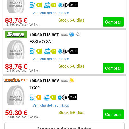
C
C
72 dB
Ver ficha del neumático
83.75 €
Stock 5/6 días
Comprar
+2.18€ ecoTasa (IVA inc.)
195/60 R15 88T
ESKIMO S3+
C
C
72 dB
Ver ficha del neumático
83.75 €
Stock 5/6 días
Comprar
+2.18€ ecoTasa (IVA inc.)
195/60 R15 88V
TQ021
E
C
71 dB
Ver ficha del neumático
59.30 €
Stock 5/6 días
Comprar
+2.18€ ecoTasa (IVA inc.)
Mostrar más resultados