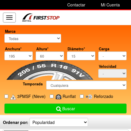
Contactar
Mi Cuenta
Toggle
navigation
Marca
Anchura*
Altura*
Diámetro*
Carga
Velocidad
Temporada
3PMSF
(Nieve)
Runflat
Reforzado
Buscar
Ordenar por: