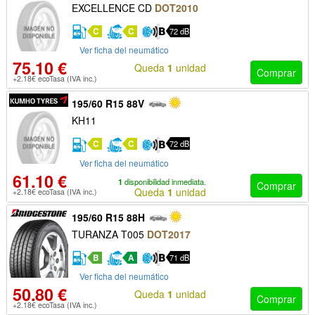
EXCELLENCE CD
DOT2010
C
C
72 dB
Ver ficha del neumático
75.10 €
Queda
1
unidad
Comprar
+2.18€ ecoTasa (IVA inc.)
195/60 R15 88V
KH11
C
C
72 dB
Ver ficha del neumático
61.10 €
1
disponibilidad inmediata.
Comprar
Queda
1
unidad
+2.18€ ecoTasa (IVA inc.)
195/60 R15 88H
TURANZA T005
DOT2017
B
A
71 dB
Ver ficha del neumático
50.80 €
Queda
1
unidad
Comprar
+2.18€ ecoTasa (IVA inc.)