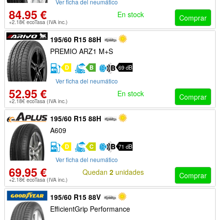
Ver ficha del neumático
84.95 €
En stock
Comprar
+2.18€ ecoTasa (IVA inc.)
195/60 R15 88H
PREMIO ARZ1 M+S
D
B
69 dB
Ver ficha del neumático
52.95 €
En stock
Comprar
+2.18€ ecoTasa (IVA inc.)
195/60 R15 88H
A609
D
C
71 dB
Ver ficha del neumático
69.95 €
Quedan
2
unidades
Comprar
+2.18€ ecoTasa (IVA inc.)
195/60 R15 88V
EfficientGrip Performance