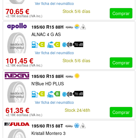
Ver ficha del neumático
70.65 €
Stock 5/6 días
Comprar
+2.18€ ecoTasa (IVA inc.)
195/60 R15 88H
ALNAC 4 G AS
C
C
70 dB
Ver ficha del neumático
101.45 €
Stock 5/6 días
Comprar
+2.18€ ecoTasa (IVA inc.)
195/60 R15 88H
N'Blue HD PLUS
C
B
70 dB
Ver ficha del neumático
61.35 €
Stock 24/48h
Comprar
+2.18€ ecoTasa (IVA inc.)
195/60 R15 88T
Kristall Montero 3