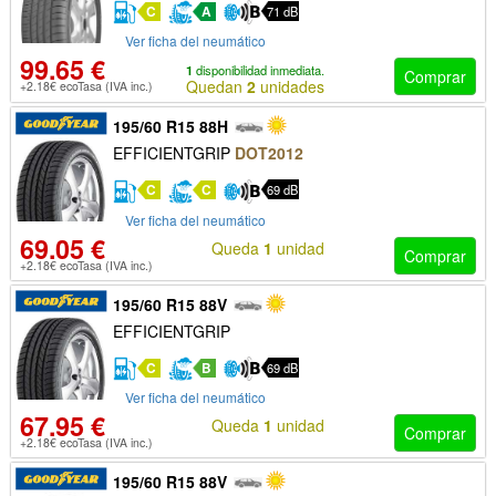
C
A
71 dB
Ver ficha del neumático
99.65 €
1
disponibilidad inmediata.
Comprar
Quedan
2
unidades
+2.18€ ecoTasa (IVA inc.)
195/60 R15 88H
EFFICIENTGRIP
DOT2012
C
C
69 dB
Ver ficha del neumático
69.05 €
Queda
1
unidad
Comprar
+2.18€ ecoTasa (IVA inc.)
195/60 R15 88V
EFFICIENTGRIP
C
B
69 dB
Ver ficha del neumático
67.95 €
Queda
1
unidad
Comprar
+2.18€ ecoTasa (IVA inc.)
195/60 R15 88V