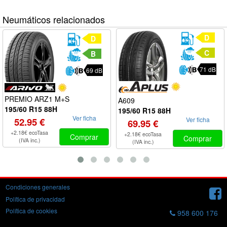
Neumáticos relacionados
D
D
C
B
71 dB
69 dB
PREMIO ARZ1 M+S
A609
195/60 R15 88H
195/60 R15 88H
Ver ficha
Ver ficha
52.95 €
69.95 €
+2.18€ ecoTasa
+2.18€ ecoTasa
Comprar
Comprar
(IVA inc.)
(IVA inc.)
Condiciones generales
Política de privacidad
Política de cookies
958 600 176