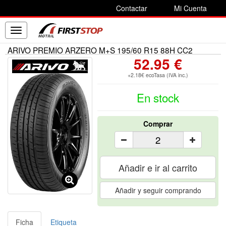
Contactar
Mi Cuenta
Toggle
navigation
ARIVO PREMIO ARZERO M+S 195/60 R15 88H CC2
52.95 €
+2.18€ ecoTasa (IVA inc.)
En stock
Comprar
Añadir e ir al carrito
Añadir y seguir comprando
Ficha
Etiqueta