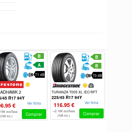
B
B
A
B
71 dB
70 dB
SPTMAXXR
ADHAWK 2
TURANZA T005 XL /EO RFT
225/45 R17 94Y
225/45 R17
5/45 R17 94Y
Ver ficha
Ver ficha
116.95 €
84.05 €
96.95 €
+2.18€ ecoTasa
+2.18€ ecoTas
.18€ ecoTasa
Comprar
Comprar
(IVA inc.)
(IVA inc.)
(IVA inc.)