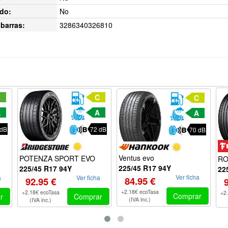
do:
No
barras:
3286340326810
B
C
C
A
A
A
 dB
72 dB
70 dB
Ventus evo
POTENZA SPORT EVO
RO
225/45 R17 94Y
225/45 R17 94Y
22
Ver ficha
a
Ver ficha
84.95 €
92.95 €
+2.18€ ecoTasa
+2.18€ ecoTasa
+2
Comprar
r
Comprar
(IVA inc.)
(IVA inc.)