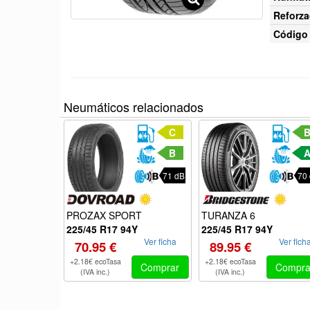
Reforza
Código 
Neumáticos relacionados
C
B
71 dB
70
PROZAX SPORT
TURANZA 6
225/45 R17 94Y
225/45 R17 94Y
Ver ficha
Ver fich
70.95 €
89.95 €
+2.18€ ecoTasa
+2.18€ ecoTasa
Comprar
Compra
(IVA inc.)
(IVA inc.)