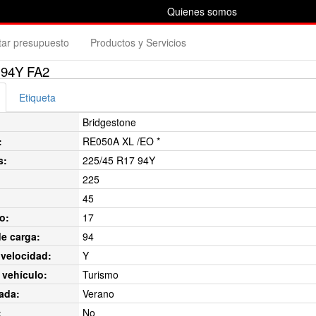
Quienes somos
itar presupuesto
Productos y Servicios
 94Y FA2
Etiqueta
Bridgestone
:
RE050A XL /EO *
s:
225/45 R17 94Y
225
45
o:
17
de carga:
94
velocidad:
Y
 vehículo:
Turismo
ada:
Verano
:
No