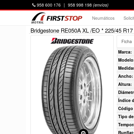
958 600 176
|
958 998 198
(envíos)
Neumáticos
Solic
Bridgestone RE050A XL /EO * 225/45 R17
Ficha
Marca:
Modelo
Medida
Ancho:
Altura:
Diámetr
Índice 
Código 
Tipo de
Tempor
Runflat