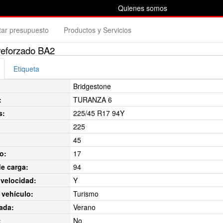
Quienes somos
itar presupuesto
Productos y Servicios
reforzado BA2
Etiqueta
Bridgestone
:
TURANZA 6
s:
225/45 R17 94Y
225
45
o:
17
de carga:
94
velocidad:
Y
 vehículo:
Turismo
ada:
Verano
:
No