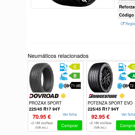
Reforza
Código 
Regist
Neumáticos relacionados
C
B
71 dB
72
PROZAX SPORT
POTENZA SPORT EVO
225/45 R17 94Y
225/45 R17 94Y
Ver ficha
Ver fich
70.95 €
92.95 €
+2.18€ ecoTasa
+2.18€ ecoTasa
Comprar
Compra
(IVA inc.)
(IVA inc.)