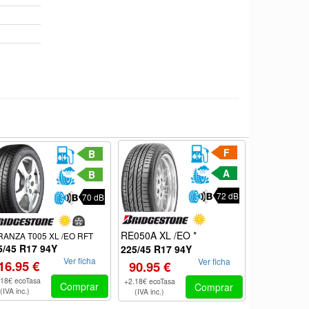
F
B
A
B
72 dB
70 dB
RE050A XL /EO *
SPTMAXXR
RANZA T005 XL /EO RFT
5/45 R17 94Y
225/45 R17 94Y
225/45 R17
Ver ficha
Ver ficha
16.95 €
90.95 €
84.05 €
.18€ ecoTasa
+2.18€ ecoTasa
+2.18€ ecoTas
Comprar
Comprar
(IVA inc.)
(IVA inc.)
(IVA inc.)