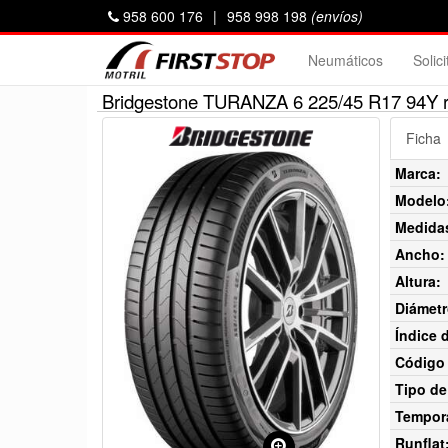
958 600 176
|
958 998 198
(envíos)
Neumáticos
Solic
Bridgestone TURANZA 6 225/45 R17 94Y 
Ficha
Marca:
Modelo
Medida
Ancho:
Altura:
Diámetr
Índice 
Código 
Tipo de
Tempor
Runflat