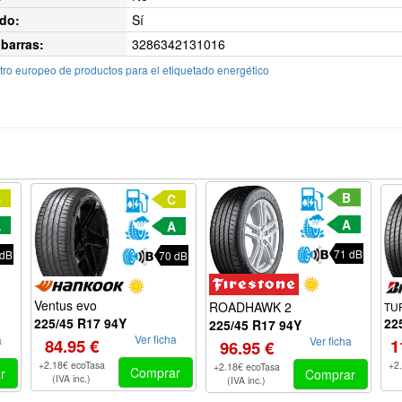
do:
Sí
barras:
3286342131016
ro europeo de productos para el etiquetado energético
B
C
C
A
A
A
71 dB
 dB
70 dB
Ventus evo
ROADHAWK 2
TU
22
225/45 R17 94Y
225/45 R17 94Y
Ver ficha
a
Ver ficha
1
84.95 €
96.95 €
+2
+2.18€ ecoTasa
+2.18€ ecoTasa
Comprar
r
Comprar
(IVA inc.)
(IVA inc.)