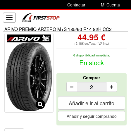
Contactar
Mi Cuenta
Toggle
navigation
ARIVO PREMIO ARZERO M+S 185/60 R14 82H CC2
44.95 €
+2.18€ ecoTasa (IVA inc.)
6
disponibilidad inmediata.
En stock
Comprar
Añadir e ir al carrito
Añadir y seguir comprando