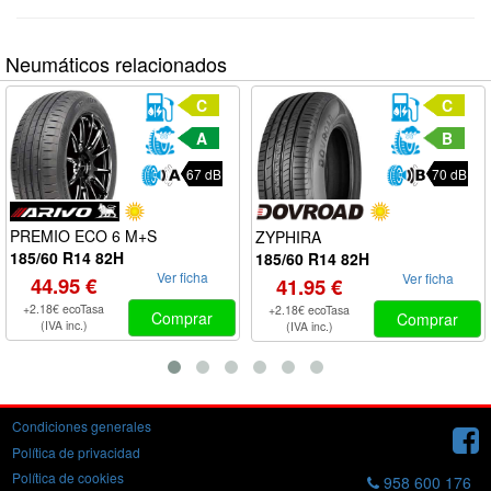
Neumáticos relacionados
C
C
A
B
67 dB
70 dB
PREMIO ECO 6 M+S
ZYPHIRA
185/60 R14 82H
185/60 R14 82H
Ver ficha
Ver ficha
44.95 €
41.95 €
+2.18€ ecoTasa
+2.18€ ecoTasa
Comprar
Comprar
(IVA inc.)
(IVA inc.)
Condiciones generales
Política de privacidad
Política de cookies
958 600 176