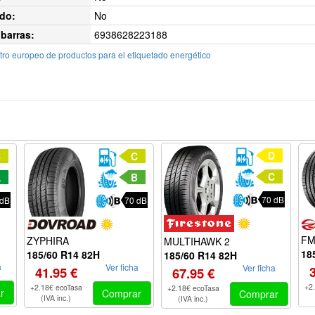
do:
No
barras:
6938628223188
ro europeo de productos para el etiquetado energético
D
C
C
C
A
B
70 dB
 dB
70 dB
FM
ZYPHIRA
MULTIHAWK 2
18
185/60 R14 82H
185/60 R14 82H
a
Ver ficha
Ver ficha
41.95 €
67.95 €
+2
+2.18€ ecoTasa
+2.18€ ecoTasa
r
Comprar
Comprar
(IVA inc.)
(IVA inc.)