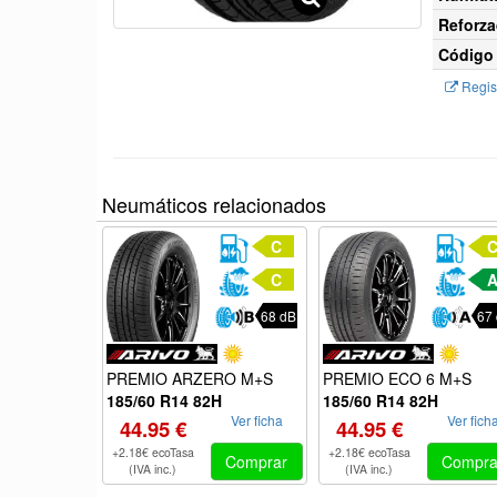
Reforza
Código 
Regist
Neumáticos relacionados
C
C
68 dB
67
PREMIO ARZERO M+S
PREMIO ECO 6 M+S
185/60 R14 82H
185/60 R14 82H
Ver ficha
Ver fich
44.95 €
44.95 €
+2.18€ ecoTasa
+2.18€ ecoTasa
Comprar
Compra
(IVA inc.)
(IVA inc.)