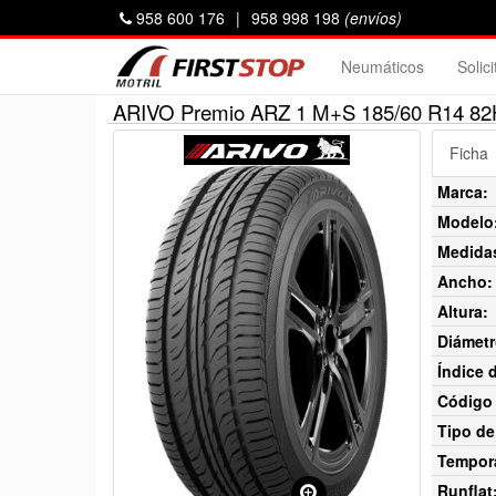
958 600 176
|
958 998 198
(envíos)
Neumáticos
Solic
ARIVO Premio ARZ 1 M+S 185/60 R14 8
Ficha
Marca:
Modelo
Medida
Ancho:
Altura:
Diámetr
Índice 
Código 
Tipo de
Tempor
Runflat