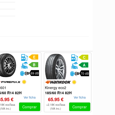
E
C
B
A
69 dB
70 dB
Kinergy eco2
601
A609
185/60 R14 82H
5/60 R14 82H
185/60 R14
Ver ficha
Ver ficha
65.95 €
35.95 €
56.95 €
+2.18€ ecoTasa
.18€ ecoTasa
+2.18€ ecoTas
Comprar
Comprar
(IVA inc.)
(IVA inc.)
(IVA inc.)