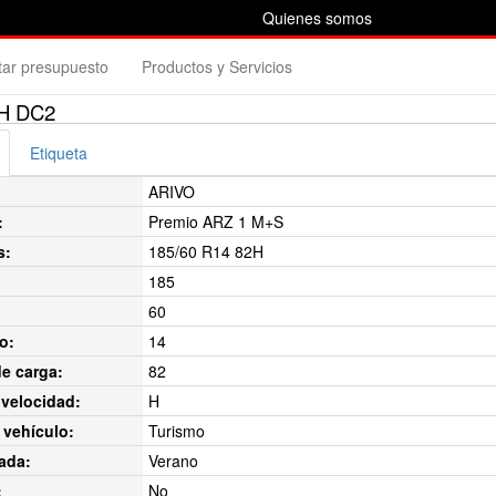
Quienes somos
itar presupuesto
Productos y Servicios
2H DC2
Etiqueta
ARIVO
:
Premio ARZ 1 M+S
s:
185/60 R14 82H
185
60
o:
14
de carga:
82
velocidad:
H
 vehículo:
Turismo
ada:
Verano
:
No