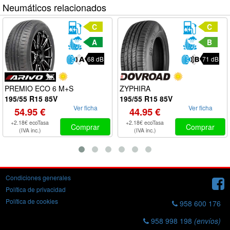
Neumáticos relacionados
C
C
A
B
68 dB
71 dB
PREMIO ECO 6 M+S
ZYPHIRA
195/55 R15 85V
195/55 R15 85V
Ver ficha
Ver ficha
54.95 €
44.95 €
+2.18€ ecoTasa
+2.18€ ecoTasa
Comprar
Comprar
(IVA inc.)
(IVA inc.)
Condiciones generales
Política de privacidad
Política de cookies
958 600 176
958 998 198
(envíos)