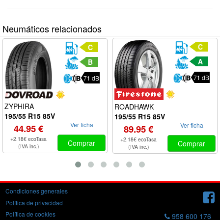
Neumáticos relacionados
C
C
A
B
71 dB
71 dB
ZYPHIRA
ROADHAWK
195/55 R15 85V
195/55 R15 85V
Ver ficha
Ver ficha
44.95 €
89.95 €
+2.18€ ecoTasa
+2.18€ ecoTasa
Comprar
Comprar
(IVA inc.)
(IVA inc.)
Condiciones generales
Política de privacidad
Política de cookies
958 600 176