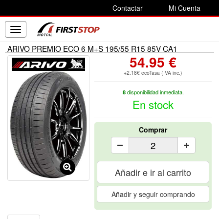
Contactar
Mi Cuenta
Toggle
navigation
ARIVO PREMIO ECO 6 M+S 195/55 R15 85V CA1
54.95 €
+2.18€ ecoTasa (IVA inc.)
8
disponibilidad inmediata.
En stock
Comprar
Añadir e ir al carrito
Añadir y seguir comprando