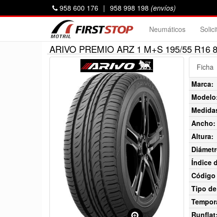
958 600 176
|
958 998 198
(envíos)
Neumáticos
Solic
ARIVO PREMIO ARZ 1 M+S 195/55 R16 
Ficha
Marca:
Modelo
Medida
Ancho:
Altura:
Diámetr
Índice 
Código 
Tipo de
Tempor
Runflat