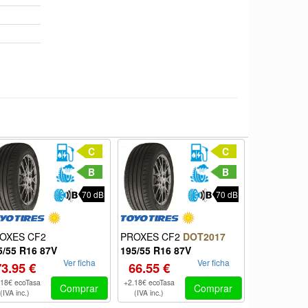
C
C
B
B
70 dB
70 dB
ROADHAWK
OXES CF2
PROXES CF2
DOT2017
195/55 R16
5/55 R16 87V
195/55 R16 87V
Ver ficha
Ver ficha
91.95 €
73.95 €
66.55 €
+2.18€ ecoTas
.18€ ecoTasa
+2.18€ ecoTasa
Comprar
Comprar
(IVA inc.)
(IVA inc.)
(IVA inc.)