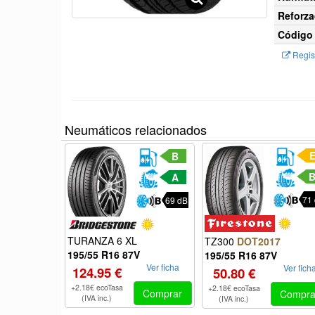
Reforza
Código 
Regist
Neumáticos relacionados
B
A
71
69 dB
TURANZA 6 XL
TZ300
DOT2017
195/55 R16 87V
195/55 R16 87V
Ver ficha
Ver fich
124.95 €
50.80 €
+2.18€ ecoTasa
+2.18€ ecoTasa
Comprar
Compra
(IVA inc.)
(IVA inc.)