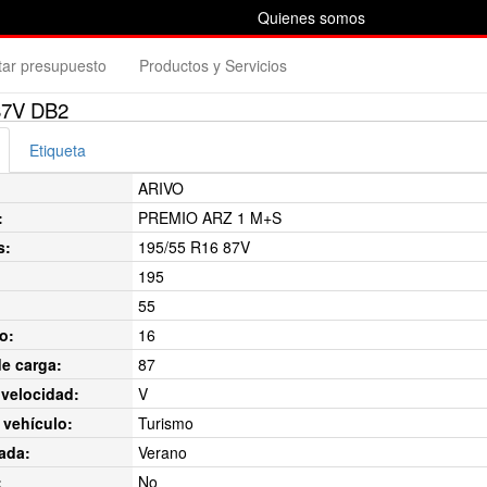
Quienes somos
itar presupuesto
Productos y Servicios
87V DB2
Etiqueta
ARIVO
:
PREMIO ARZ 1 M+S
s:
195/55 R16 87V
195
55
o:
16
de carga:
87
velocidad:
V
 vehículo:
Turismo
ada:
Verano
:
No