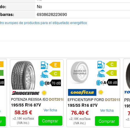
do:
No
barras:
6938628223690
ro europeo de productos para el etiquetado energético
E
C
E
B
C
C
 dB
68 dB
70 dB
POTENZA RE050A /EO
DOT2018
EFFICIENTGRIP FORD
PR
DOT2015
195/55 R16 87V
195/55 R16 87V
19
Ver ficha
Ver ficha
a
58.25 €
76.40 €
+2.18€ ecoTasa
+2.18€ ecoTasa
+2
Comprar
Comprar
r
(IVA inc.)
(IVA inc.)