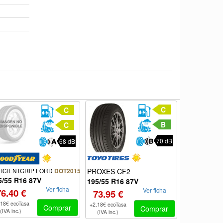
C
C
B
C
70 dB
68 dB
FICIENTGRIP FORD
PROXES CF2
PROXES C
DOT2015
5/55 R16 87V
195/55 R16 87V
195/55 R16
Ver ficha
Ver ficha
76.40 €
73.95 €
66.55 €
.18€ ecoTasa
+2.18€ ecoTasa
+2.18€ ecoTas
Comprar
Comprar
(IVA inc.)
(IVA inc.)
(IVA inc.)