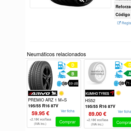
Reforza
Código 
Regist
Neumáticos relacionados
D
B
71
69 dB
PREMIO ARZ 1 M+S
HS52
195/55 R16 87V
195/55 R16 87V
Ver ficha
Ver fich
59.95 €
89.00 €
+2.18€ ecoTasa
+2.18€ ecoTasa
Comprar
Compra
(IVA inc.)
(IVA inc.)