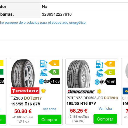
do:
No
barras:
3286342227610
ro europeo de productos para el etiquetado energético
D
E
E
A
B
C
 dB
71 dB
70 dB
POTENZA RE050A /EO
TZ300
DOT2017
DOT2018
EF
195/55 R16 87V
19
195/55 R16 87V
Ver ficha
a
Ver ficha
58.25 €
50.80 €
+2.18€ ecoTasa
+2
+2.18€ ecoTasa
Comprar
r
Comprar
(IVA inc.)
(IVA inc.)