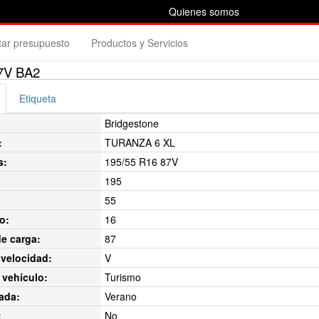
Quienes somos
itar presupuesto
Productos y Servicios
7V BA2
Etiqueta
Bridgestone
:
TURANZA 6 XL
s:
195/55 R16 87V
195
55
o:
16
de carga:
87
velocidad:
V
 vehículo:
Turismo
ada:
Verano
:
No