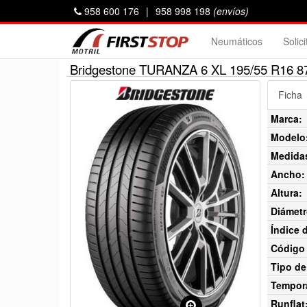
958 600 176
|
958 998 198
(envíos)
Neumáticos
Solic
Bridgestone TURANZA 6 XL 195/55 R16 8
Ficha
Marca:
Modelo
Medida
Ancho:
Altura:
Diámetr
Índice 
Código 
Tipo de
Tempor
Runflat