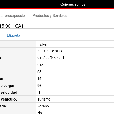
Quienes somos
itar presupuesto
Productos y Servicios
15 96H CA1
Etiqueta
Falken
:
ZIEX ZE310EC
s:
215/65 R15 96H
215
65
o:
15
de carga:
96
velocidad:
H
 vehículo:
Turismo
ada:
Verano
:
No