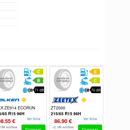
C
E
B
C
71 dB
70 dB
ZT2000
HF201
EX ZE914 ECORUN
215/65 R15 96H
215/65 R15
5/65 R15 96H
Ver ficha
Ver ficha
86.90 €
72.05 €
98.55 €
+2.18€ ecoTasa
+2.18€ ecoTas
.18€ ecoTasa
Comprar
Comprar