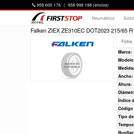
958 600 176
|
958 998 198
(envíos)
Neumáticos
Solic
Falken ZIEX ZE310EC DOT2023 215/65 R
Ficha
Marca:
Modelo
Medida
Ancho:
Altura:
Diámetr
Índice 
Código 
Tipo de
Tempor
Runflat