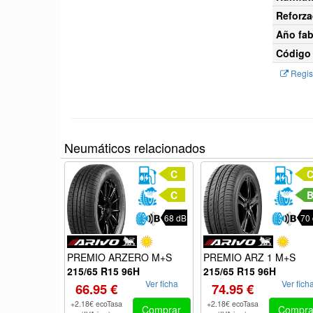
Reforza
Año fab
Código 
Regist
Neumáticos relacionados
C
C
68 dB
70
PREMIO ARZERO M+S
PREMIO ARZ 1 M+S
215/65 R15 96H
215/65 R15 96H
Ver ficha
Ver fich
66.95 €
74.95 €
+2.18€ ecoTasa
+2.18€ ecoTasa
Comprar
Compra