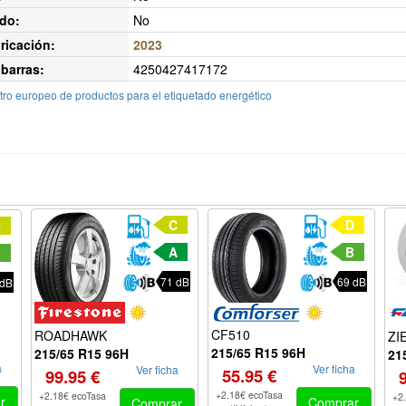
do:
No
ricación:
2023
barras:
4250427417172
ro europeo de productos para el etiquetado energético
C
D
C
A
B
B
71 dB
69 dB
 dB
CF510
ROADHAWK
ZI
215/65 R15 96H
215/65 R15 96H
21
a
Ver ficha
Ver ficha
55.95 €
99.95 €
+2.18€ ecoTasa
+2.18€ ecoTasa
+2
r
Comprar
Comprar