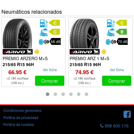
Neumáticos relacionados
C
C
C
B
68 dB
70 dB
PREMIO ARZERO M+S
PREMIO ARZ 1 M+S
215/65 R15 96H
215/65 R15 96H
Ver ficha
Ver ficha
66.95 €
74.95 €
+2.18€ ecoTasa
+2.18€ ecoTasa
Comprar
Comprar
(IVA inc.)
(IVA inc.)
Condiciones generales
Política de privacidad
Política de cookies
958 600 176