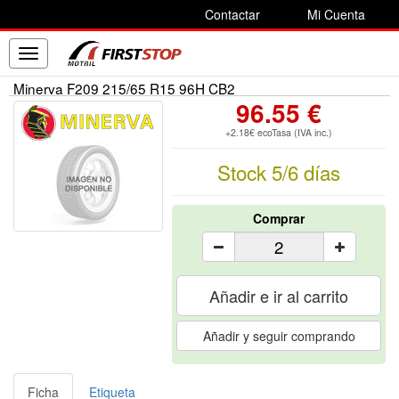
Contactar
Mi Cuenta
Toggle
navigation
Minerva F209 215/65 R15 96H CB2
96.55 €
+2.18€ ecoTasa (IVA inc.)
Stock 5/6 días
Comprar
Añadir e ir al carrito
Añadir y seguir comprando
Ficha
Etiqueta