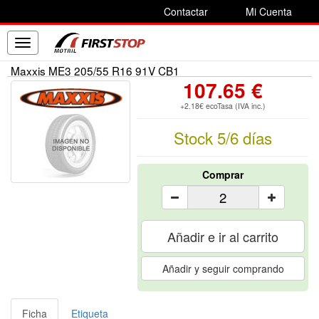
Contactar
Mi Cuenta
Toggle
navigation
Maxxis ME3 205/55 R16 91V CB1
107.65 €
+2.18€ ecoTasa (IVA inc.)
Stock 5/6 días
Comprar
Añadir e ir al carrito
Añadir y seguir comprando
Ficha
Etiqueta