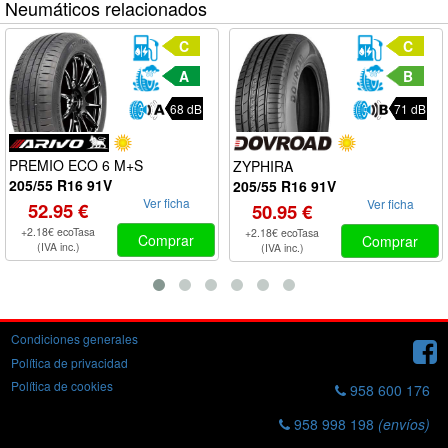
Neumáticos relacionados
C
C
A
B
68 dB
71 dB
PREMIO ECO 6 M+S
ZYPHIRA
205/55 R16 91V
205/55 R16 91V
Ver ficha
Ver ficha
52.95 €
50.95 €
+2.18€ ecoTasa
+2.18€ ecoTasa
Comprar
Comprar
(IVA inc.)
(IVA inc.)
Condiciones generales
Política de privacidad
Política de cookies
958 600 176
958 998 198
(envíos)