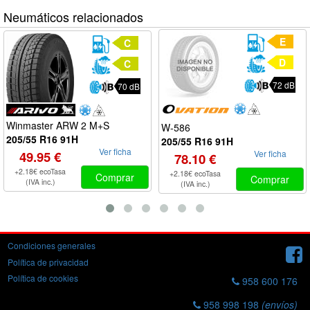
Neumáticos relacionados
E
C
D
C
72 dB
70 dB
Winmaster ARW 2 M+S
W-586
205/55 R16 91H
205/55 R16 91H
Ver ficha
Ver ficha
49.95 €
78.10 €
+2.18€ ecoTasa
+2.18€ ecoTasa
Comprar
Comprar
(IVA inc.)
(IVA inc.)
Condiciones generales
Política de privacidad
Política de cookies
958 600 176
958 998 198
(envíos)