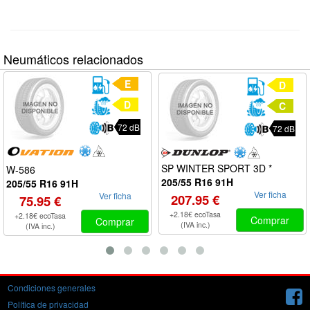
Neumáticos relacionados
E
D
D
C
72 dB
72 dB
SP WINTER SPORT 3D *
W-586
205/55 R16 91H
205/55 R16 91H
Ver ficha
Ver ficha
207.95 €
75.95 €
+2.18€ ecoTasa
+2.18€ ecoTasa
Comprar
Comprar
(IVA inc.)
(IVA inc.)
Condiciones generales
Política de privacidad