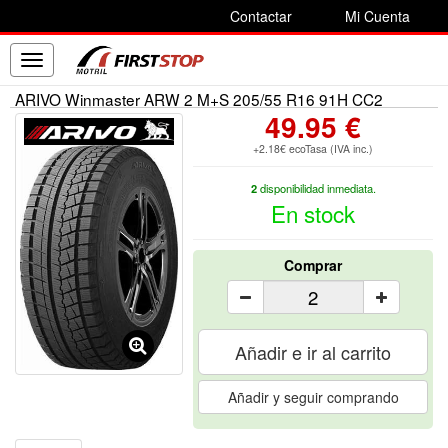
Contactar
Mi Cuenta
Toggle
navigation
ARIVO Winmaster ARW 2 M+S 205/55 R16 91H CC2
49.95 €
+2.18€ ecoTasa (IVA inc.)
2
disponibilidad inmediata.
En stock
Comprar
Añadir e ir al carrito
Añadir y seguir comprando