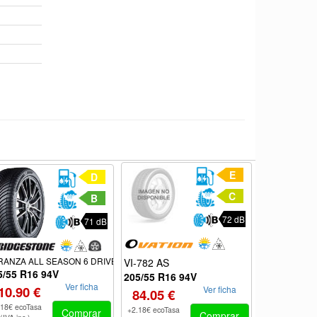
E
D
C
B
72 dB
71 dB
MultiControl
RANZA ALL SEASON 6 DRIVEGUARD RFT
VI-782 AS
5/55 R16 94V
205/55 R16
205/55 R16 94V
Ver ficha
10.90 €
Ver ficha
88.70 €
84.05 €
.18€ ecoTasa
+2.18€ ecoTas
+2.18€ ecoTasa
Comprar
Comprar