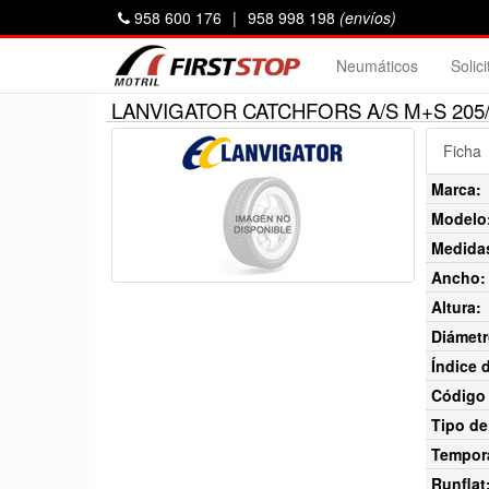
958 600 176
|
958 998 198
(envíos)
Neumáticos
Solic
LANVIGATOR CATCHFORS A/S M+S 205/
Ficha
Marca:
Modelo
Medida
Ancho:
Altura:
Diámetr
Índice 
Código 
Tipo de
Tempor
Runflat