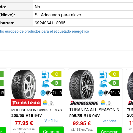
do:
No
Nieve):
Sí. Adecuado para nieve.
barras:
6924064112995
ro europeo de productos para el etiquetado energético
B
C
C
B
B
B
 dB
71 dB
70 dB
TURANZA ALL SEASON 6
TU
MULTISEASON Gen02 XL M+S
20
205/55 R16 94V
205/55 R16 94V
Ver ficha
Ver ficha
a
1
77.95 €
92.95 €
+2
+2.18€ ecoTasa
+2.18€ ecoTasa
Comprar
Comprar
r