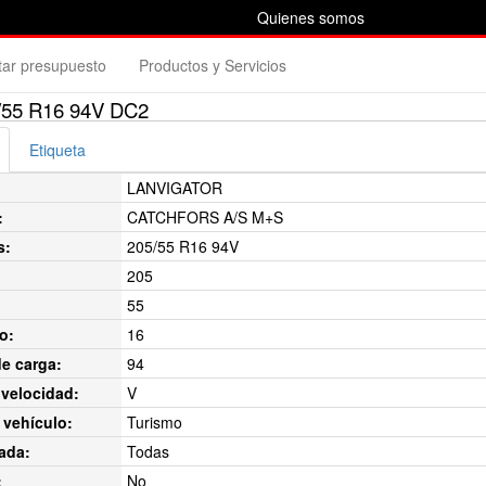
Quienes somos
itar presupuesto
Productos y Servicios
55 R16 94V DC2
Etiqueta
LANVIGATOR
:
CATCHFORS A/S M+S
s:
205/55 R16 94V
205
55
o:
16
de carga:
94
velocidad:
V
 vehículo:
Turismo
ada:
Todas
:
No