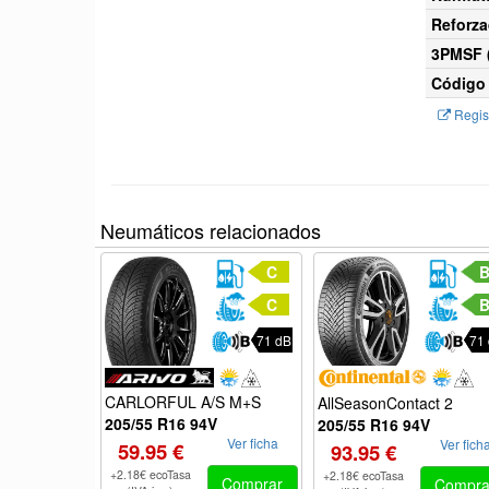
Reforza
3PMSF (
Código 
Regist
Neumáticos relacionados
C
C
71 dB
71
CARLORFUL A/S M+S
AllSeasonContact 2
205/55 R16 94V
205/55 R16 94V
Ver ficha
Ver fich
59.95 €
93.95 €
+2.18€ ecoTasa
+2.18€ ecoTasa
Comprar
Compra