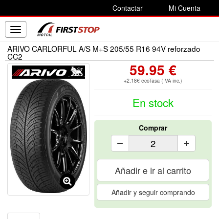
Contactar
Mi Cuenta
Toggle
navigation
ARIVO CARLORFUL A/S M+S 205/55 R16 94V reforzado
CC2
59.95 €
+2.18€ ecoTasa (IVA inc.)
En stock
Comprar
Añadir e ir al carrito
Añadir y seguir comprando