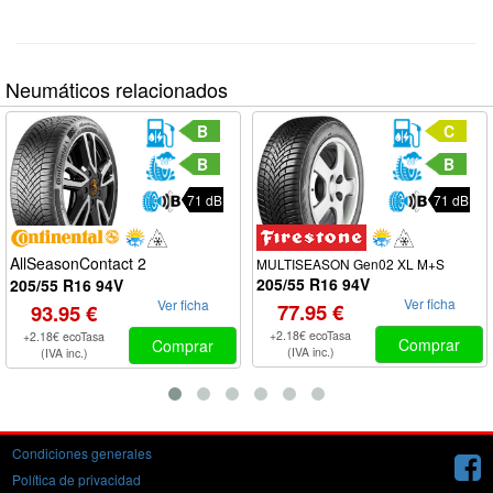
Neumáticos relacionados
B
C
B
B
71 dB
71 dB
AllSeasonContact 2
MULTISEASON Gen02 XL M+S
205/55 R16 94V
205/55 R16 94V
Ver ficha
Ver ficha
77.95 €
93.95 €
+2.18€ ecoTasa
+2.18€ ecoTasa
Comprar
Comprar
(IVA inc.)
(IVA inc.)
Condiciones generales
Política de privacidad