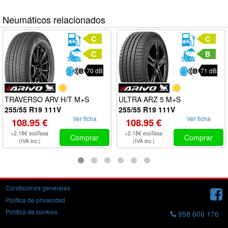
Neumáticos relacionados
C
C
C
B
70 dB
71 dB
TRAVERSO ARV H/T M+S
ULTRA ARZ 5 M+S
255/55 R19 111V
255/55 R19 111V
Ver ficha
Ver ficha
108.95 €
108.95 €
+2.18€ ecoTasa
+2.18€ ecoTasa
Comprar
Comprar
(IVA inc.)
(IVA inc.)
Condiciones generales
Política de privacidad
Política de cookies
958 600 176