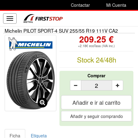
Contactar
Mi Cuenta
Toggle
navigation
Michelin PILOT SPORT-4 SUV 255/55 R19 111V CA2
209.25 €
+2.18€ ecoTasa (IVA inc.)
Stock 24/48h
Comprar
Añadir e ir al carrito
Añadir y seguir comprando
Ficha
Etiqueta