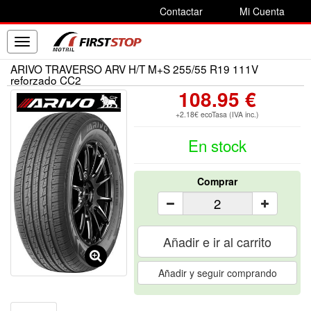
Contactar
Mi Cuenta
Toggle
navigation
ARIVO TRAVERSO ARV H/T M+S 255/55 R19 111V
reforzado CC2
108.95 €
+2.18€ ecoTasa (IVA inc.)
En stock
Comprar
Añadir e ir al carrito
Añadir y seguir comprando