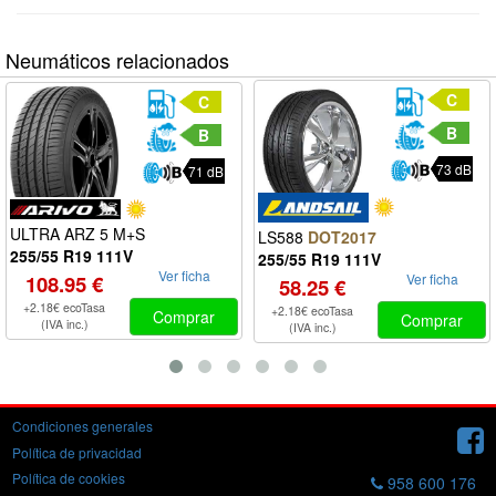
Neumáticos relacionados
C
C
B
B
73 dB
71 dB
ULTRA ARZ 5 M+S
LS588
DOT2017
255/55 R19 111V
255/55 R19 111V
Ver ficha
Ver ficha
108.95 €
58.25 €
+2.18€ ecoTasa
+2.18€ ecoTasa
Comprar
Comprar
(IVA inc.)
(IVA inc.)
Condiciones generales
Política de privacidad
Política de cookies
958 600 176