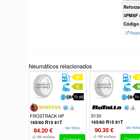
Reforza
3PMSF (
Código 
Regist
Neumáticos relacionados
D
C
70 dB
70
S130
FROSTRACK HP
165/60 R15 81T
165/60 R15 81T
Ver fich
Ver ficha
90.35 €
84.20 €
+2.18€ ecoTasa
+2.18€ ecoTasa
Compra
Comprar