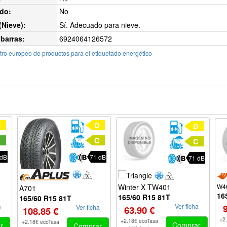
do:
No
Nieve):
Sí. Adecuado para nieve.
barras:
6924064126572
ro europeo de productos para el etiquetado energético
D
D
D
B
C
C
 dB
71 dB
71 dB
W46
Winter X TW401
A701
16
165/60 R15 81T
165/60 R15 81T
Ver ficha
a
Ver ficha
63.90 €
108.85 €
+2
+2.18€ ecoTasa
+2.18€ ecoTasa
Comprar
r
Comprar