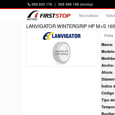
958 600 176
|
958 998 198
(envíos)
Neumáticos
Solic
LANVIGATOR WINTERGRIP HP M+S 165/
Ficha
Marca:
Modelo
Medida
Ancho:
Altura:
Diámetr
Índice 
Código 
Tipo de
Tempor
Runflat