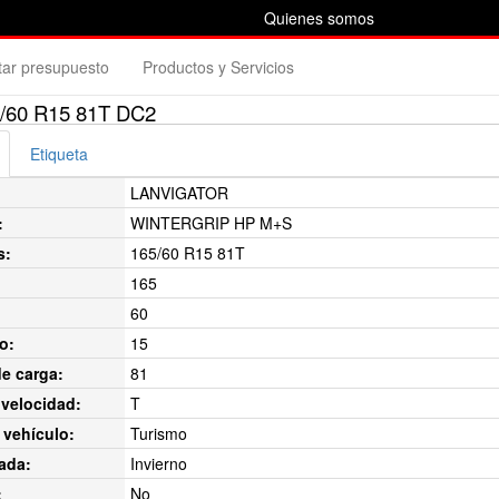
Quienes somos
itar presupuesto
Productos y Servicios
60 R15 81T DC2
Etiqueta
LANVIGATOR
:
WINTERGRIP HP M+S
s:
165/60 R15 81T
165
60
o:
15
de carga:
81
velocidad:
T
 vehículo:
Turismo
ada:
Invierno
:
No