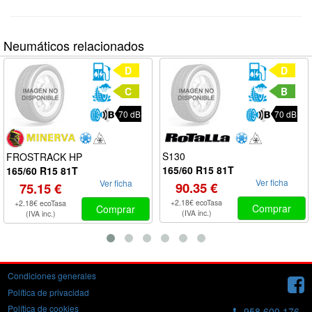
Neumáticos relacionados
D
D
C
B
70 dB
70 dB
S130
FROSTRACK HP
165/60 R15 81T
165/60 R15 81T
Ver ficha
Ver ficha
90.35 €
75.15 €
+2.18€ ecoTasa
+2.18€ ecoTasa
Comprar
Comprar
(IVA inc.)
(IVA inc.)
Condiciones generales
Política de privacidad
Política de cookies
958 600 176