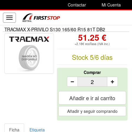
Contactar
Mi Cuenta
Toggle
navigation
TRACMAX X-PRIVILO S130 165/60 R15 81T DB2
51.25 €
+2.18€ ecoTasa (IVA inc.)
Stock 5/6 días
Comprar
Añadir e ir al carrito
Añadir y seguir comprando
Ficha
Etiqueta