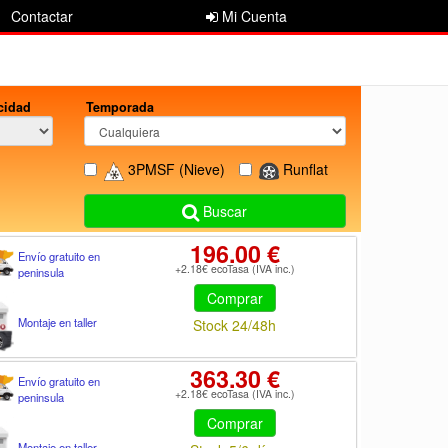
Contactar
Mi Cuenta
cidad
Temporada
3PMSF
(Nieve)
Runflat
Buscar
196.00 €
Envío gratuito en
+2.18€ ecoTasa (IVA inc.)
peninsula
Comprar
Montaje en taller
Stock 24/48h
363.30 €
Envío gratuito en
+2.18€ ecoTasa (IVA inc.)
peninsula
Comprar
Montaje en taller