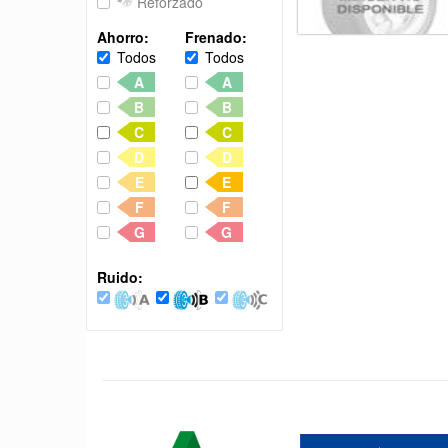
Reforzado
Ahorro:
Frenado:
Todos
Todos
A
A
B
B
C
C
D
D
E
E
F
F
G
G
Ruido: