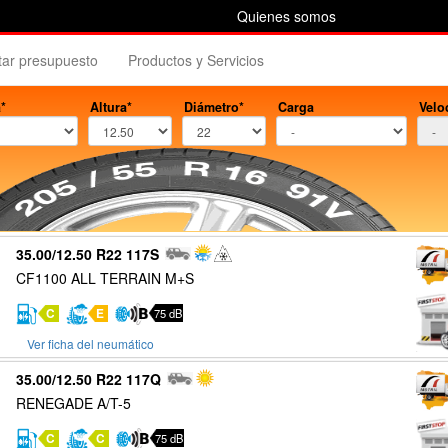
Quienes somos
itar presupuesto
Productos y Servicios
*
Altura*
Diámetro*
Carga
Velo
35.00/12.50 R22 117S
CF1100 ALL TERRAIN M+S
C
E
75 dB
Ver ficha del neumático
35.00/12.50 R22 117Q
RENEGADE A/T-5
C
C
75 dB