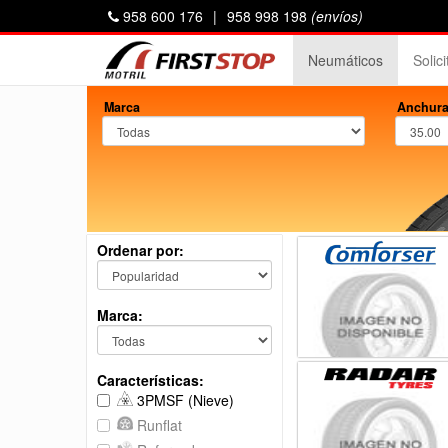
958 600 176
|
958 998 198
(envíos)
Neumáticos
Solic
Marca
Anchura
Ordenar por:
Marca:
Características:
3PMSF (Nieve)
Runflat