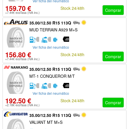
Ver ficha del neumático
159.70 €
Stock 24/48h
Comprar
+7.44€ ecoTasa (IVA inc.)
35.00/12.50 R15 113Q
MUD TERRAIN A929 M+S
dB
Ver ficha del neumático
156.80 €
Stock 24/48h
Comprar
+7.44€ ecoTasa (IVA inc.)
35.00/12.50 R15 113Q
MT-1 CONQUEROR M/T
dB
Ver ficha del neumático
192.50 €
Stock 24/48h
Comprar
+2.18€ ecoTasa (IVA inc.)
35.00/12.50 R15 113Q
VALIANT MT M+S