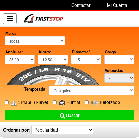
Contactar
Mi Cuenta
Toggle
navigation
Marca
Anchura*
Altura*
Diámetro*
Carga
Velocidad
Temporada
3PMSF
(Nieve)
Runflat
Reforzado
Buscar
Ordenar por: