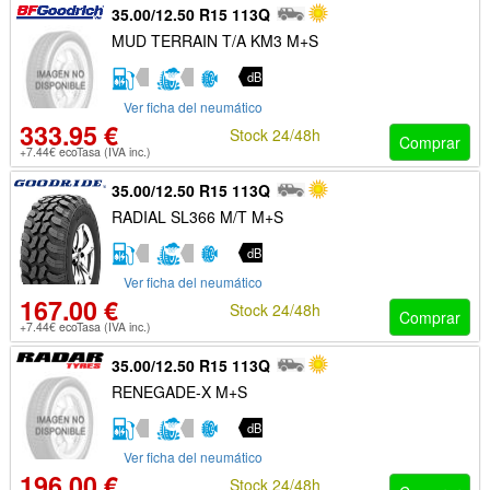
35.00/12.50 R15 113Q
MUD TERRAIN T/A KM3 M+S
dB
Ver ficha del neumático
333.95 €
Stock 24/48h
Comprar
+7.44€ ecoTasa (IVA inc.)
35.00/12.50 R15 113Q
RADIAL SL366 M/T M+S
dB
Ver ficha del neumático
167.00 €
Stock 24/48h
Comprar
+7.44€ ecoTasa (IVA inc.)
35.00/12.50 R15 113Q
RENEGADE-X M+S
dB
Ver ficha del neumático
196.00 €
Stock 24/48h