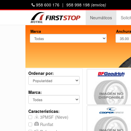
958 600 176
|
958 998 198
(envíos)
Neumáticos
Solic
Marca
Anchura
Ordenar por:
Marca:
Características:
3PMSF (Nieve)
Runflat