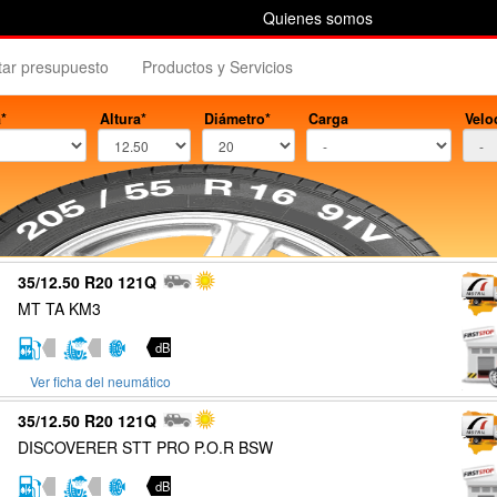
Quienes somos
itar presupuesto
Productos y Servicios
*
Altura*
Diámetro*
Carga
Velo
35/12.50 R20 121Q
MT TA KM3
dB
Ver ficha del neumático
35/12.50 R20 121Q
DISCOVERER STT PRO P.O.R BSW
dB