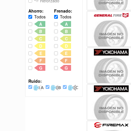
Reforzado
Ahorro:
Frenado:
Todos
Todos
A
A
B
B
C
C
D
D
E
E
F
F
G
G
Ruido: