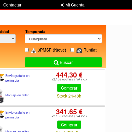
Contactar
Mi Cuenta
cidad
Temporada
3PMSF
(Nieve)
Runflat
Buscar
444.30 €
Envío gratuito en
+2.18€ ecoTasa (IVA inc.)
peninsula
Comprar
Montaje en taller
Stock 24/48h
341.65 €
Envío gratuito en
+2.18€ ecoTasa (IVA inc.)
peninsula
Comprar
Montaje en taller