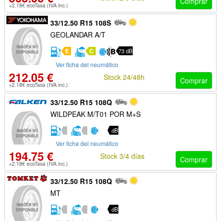
Comprar
+2.18€ ecoTasa (IVA inc.)
33/12.50 R15 108S
GEOLANDAR A/T
E
C
73 dB
Ver ficha del neumático
212.05 €
Stock 24/48h
Comprar
+2.18€ ecoTasa (IVA inc.)
33/12.50 R15 108Q
WILDPEAK M/T01 POR M+S
dB
Ver ficha del neumático
194.75 €
Stock 3/4 días
Comprar
+2.18€ ecoTasa (IVA inc.)
33/12.50 R15 108Q
MT
dB