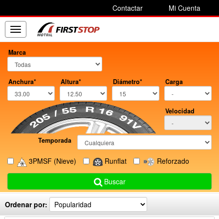
Contactar
Mi Cuenta
Toggle
navigation
Marca
Anchura*
Altura*
Diámetro*
Carga
Velocidad
Temporada
3PMSF
(Nieve)
Runflat
Reforzado
Buscar
Ordenar por: