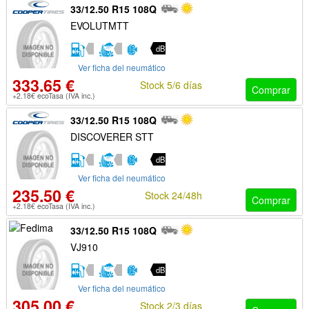
33/12.50 R15 108Q
EVOLUTMTT
dB
Ver ficha del neumático
333.65 €
Stock 5/6 días
Comprar
+2.18€ ecoTasa (IVA inc.)
33/12.50 R15 108Q
DISCOVERER STT
dB
Ver ficha del neumático
235.50 €
Stock 24/48h
Comprar
+2.18€ ecoTasa (IVA inc.)
33/12.50 R15 108Q
VJ910
dB
Ver ficha del neumático
305.00 €
Stock 2/3 días