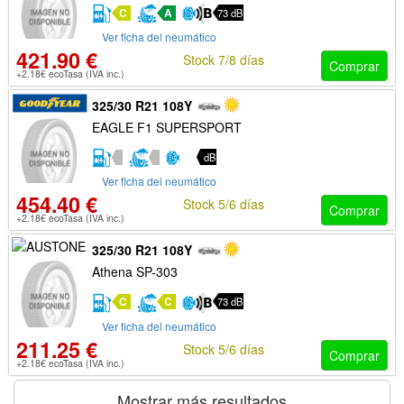
C
A
73 dB
Ver ficha del neumático
421.90 €
Stock 7/8 días
Comprar
+2.18€ ecoTasa (IVA inc.)
325/30 R21 108Y
EAGLE F1 SUPERSPORT
dB
Ver ficha del neumático
454.40 €
Stock 5/6 días
Comprar
+2.18€ ecoTasa (IVA inc.)
325/30 R21 108Y
Athena SP-303
C
C
73 dB
Ver ficha del neumático
211.25 €
Stock 5/6 días
Comprar
+2.18€ ecoTasa (IVA inc.)
Mostrar más resultados