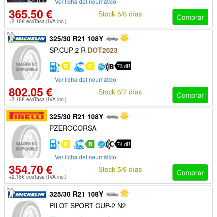
Ver ficha del neumático
365.50 €
Stock 5/6 días
Comprar
+2.18€ ecoTasa (IVA inc.)
325/30 R21 108Y
SP.CUP 2 R
DOT2023
D
D
73 dB
Ver ficha del neumático
802.05 €
Stock 6/7 días
Comprar
+2.18€ ecoTasa (IVA inc.)
325/30 R21 108Y
PZEROCORSA
D
B
74 dB
Ver ficha del neumático
354.70 €
Stock 5/6 días
Comprar
+2.18€ ecoTasa (IVA inc.)
325/30 R21 108Y
PILOT SPORT CUP-2 N2