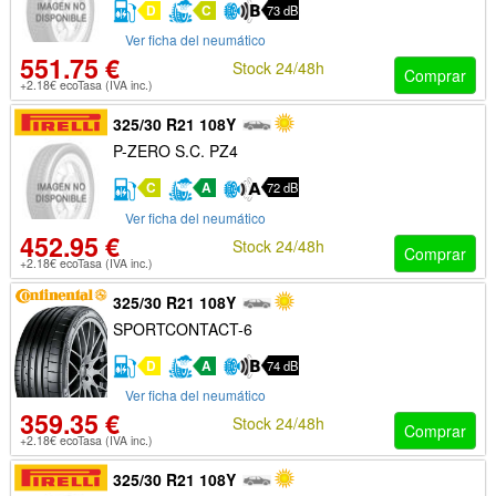
D
C
73 dB
Ver ficha del neumático
551.75 €
Stock 24/48h
Comprar
+2.18€ ecoTasa (IVA inc.)
325/30 R21 108Y
P-ZERO S.C. PZ4
C
A
72 dB
Ver ficha del neumático
452.95 €
Stock 24/48h
Comprar
+2.18€ ecoTasa (IVA inc.)
325/30 R21 108Y
SPORTCONTACT-6
D
A
74 dB
Ver ficha del neumático
359.35 €
Stock 24/48h
Comprar
+2.18€ ecoTasa (IVA inc.)
325/30 R21 108Y