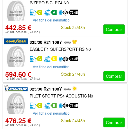
P-ZERO S.C. PZ4 N0
C
A
72 dB
Ver ficha del neumático
442.85 €
Stock 24/48h
Comprar
+2.18€ ecoTasa (IVA inc.)
325/30 R21 108Y
EAGLE F1 SUPERSPORT-RS N0
C
D
74 dB
Ver ficha del neumático
594.60 €
Stock 24/48h
Comprar
+2.18€ ecoTasa (IVA inc.)
325/30 R21 108Y
PILOT SPORT PS4 ACOUSTIC N0
C
B
73 dB
Ver ficha del neumático
476.25 €
Stock 24/48h
Comprar
+2.18€ ecoTasa (IVA inc.)