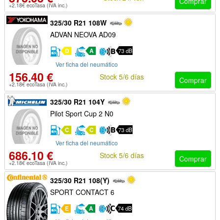
Comprar
+2.18€ ecoTasa (IVA inc.)
325/30 R21 108W
ADVAN NEOVA AD09
D
A
73 dB
Ver ficha del neumático
156.40 €
Stock 5/6 días
Comprar
+2.18€ ecoTasa (IVA inc.)
325/30 R21 104Y
Pilot Sport Cup 2 N0
C
C
73 dB
Ver ficha del neumático
686.10 €
Stock 5/6 días
Comprar
+2.18€ ecoTasa (IVA inc.)
325/30 R21 108(Y)
SPORT CONTACT 6
E
A
74 dB