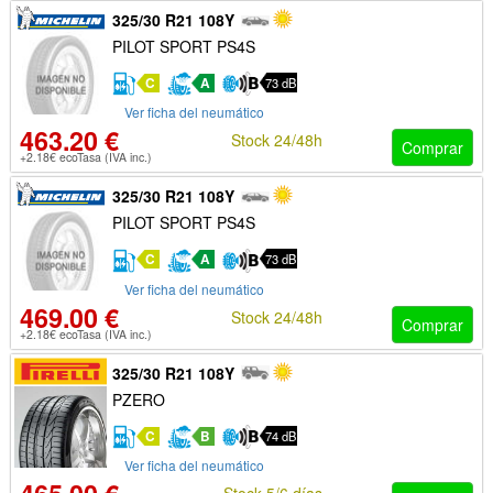
325/30 R21 108Y
PILOT SPORT PS4S
C
A
73 dB
Ver ficha del neumático
463.20 €
Stock 24/48h
Comprar
+2.18€ ecoTasa (IVA inc.)
325/30 R21 108Y
PILOT SPORT PS4S
C
A
73 dB
Ver ficha del neumático
469.00 €
Stock 24/48h
Comprar
+2.18€ ecoTasa (IVA inc.)
325/30 R21 108Y
PZERO
C
B
74 dB
Ver ficha del neumático
Stock 5/6 días