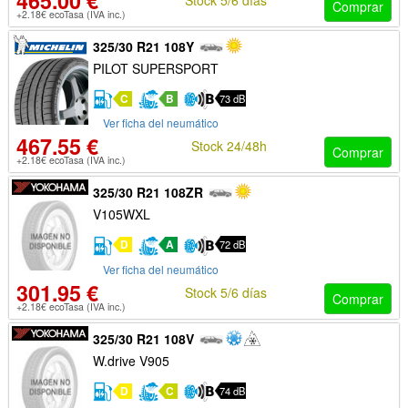
465.00 €
Comprar
+2.18€ ecoTasa (IVA inc.)
325/30 R21 108Y
PILOT SUPERSPORT
C
B
73 dB
Ver ficha del neumático
467.55 €
Stock 24/48h
Comprar
+2.18€ ecoTasa (IVA inc.)
325/30 R21 108ZR
V105WXL
D
A
72 dB
Ver ficha del neumático
301.95 €
Stock 5/6 días
Comprar
+2.18€ ecoTasa (IVA inc.)
325/30 R21 108V
W.drive V905
D
C
74 dB