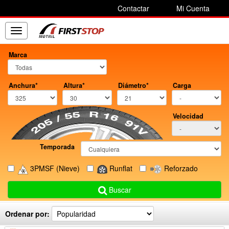
Contactar
Mi Cuenta
Toggle
navigation
Marca
Anchura*
Altura*
Diámetro*
Carga
Velocidad
Temporada
3PMSF
(Nieve)
Runflat
Reforzado
Buscar
Ordenar por: