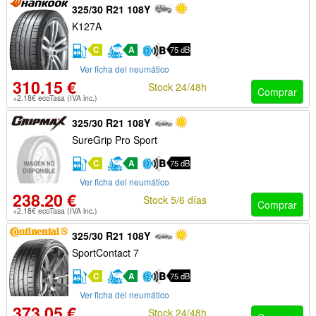
325/30 R21 108Y
K127A
C
A
75 dB
Ver ficha del neumático
310.15 €
Stock 24/48h
Comprar
+2.18€ ecoTasa (IVA inc.)
325/30 R21 108Y
SureGrip Pro Sport
C
A
75 dB
Ver ficha del neumático
238.20 €
Stock 5/6 días
Comprar
+2.18€ ecoTasa (IVA inc.)
325/30 R21 108Y
SportContact 7
C
A
75 dB
Ver ficha del neumático
373.05 €
Stock 24/48h