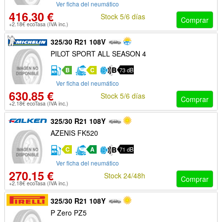
Ver ficha del neumático
416.30 €
Stock 5/6 días
Comprar
+2.18€ ecoTasa (IVA inc.)
325/30 R21 108V
PILOT SPORT ALL SEASON 4
B
C
73 dB
Ver ficha del neumático
630.85 €
Stock 5/6 días
Comprar
+2.18€ ecoTasa (IVA inc.)
325/30 R21 108Y
AZENIS FK520
C
A
71 dB
Ver ficha del neumático
270.15 €
Stock 24/48h
Comprar
+2.18€ ecoTasa (IVA inc.)
325/30 R21 108Y
P Zero PZ5