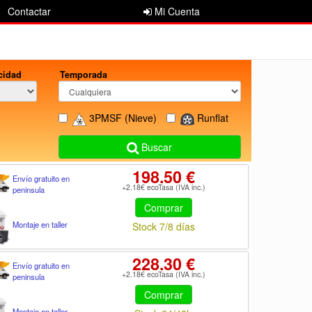
Contactar
Mi Cuenta
cidad
Temporada
3PMSF
(Nieve)
Runflat
Buscar
198.50 €
Envío gratuito en
+2.18€ ecoTasa (IVA inc.)
peninsula
Comprar
Montaje en taller
Stock 7/8 días
228.30 €
Envío gratuito en
+2.18€ ecoTasa (IVA inc.)
peninsula
Comprar
Montaje en taller