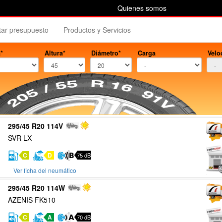
Quienes somos
itar presupuesto
Productos y Servicios
*
Altura*
Diámetro*
Carga
Velo
295/45 R20 114V
SVR LX
C
D
75 dB
Ver ficha del neumático
295/45 R20 114W
AZENIS FK510
C
A
70 dB