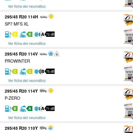
Ver ficha del neumático
295/45 R20 114H
SP7 MFS XL
D
B
72 dB
Ver ficha del neumático
295/45 R20 114V
PROWINTER
C
C
75 dB
Ver ficha del neumático
295/45 R20 114Y
P-ZERO
B
A
71 dB
Ver ficha del neumático
295/45 R20 110Y