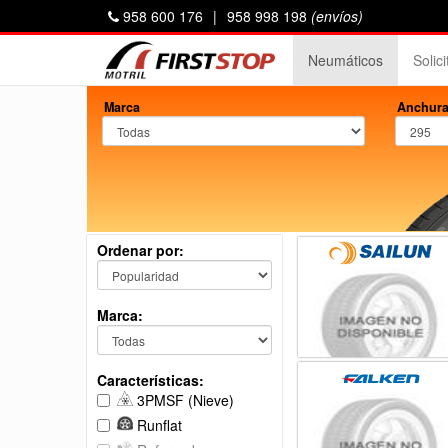
958 600 176
|
958 998 198
(envíos)
Neumáticos
Solic
Marca
Anchura
Ordenar por:
Marca:
Características:
3PMSF (Nieve)
Runflat