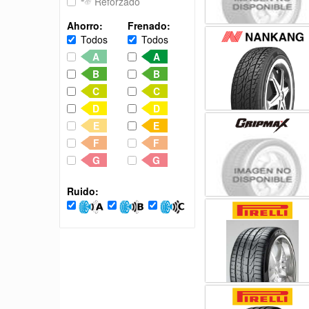
Reforzado
Ahorro:
Frenado:
Todos
Todos
A
A
B
B
C
C
D
D
E
E
F
F
G
G
Ruido: