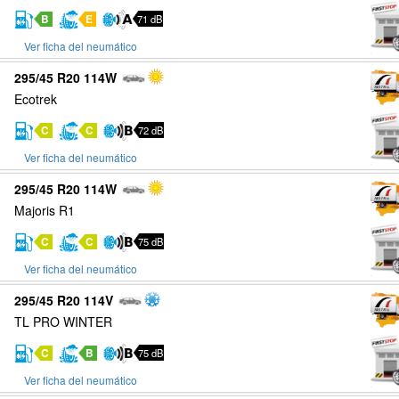
B
E
71 dB
Ver ficha del neumático
295/45 R20 114W
Ecotrek
C
C
72 dB
Ver ficha del neumático
295/45 R20 114W
Majoris R1
C
C
75 dB
Ver ficha del neumático
295/45 R20 114V
TL PRO WINTER
C
B
75 dB
Ver ficha del neumático