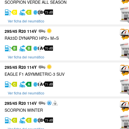
SCORPION VERDE ALL SEASON
D
C
73 dB
Ver ficha del neumático
295/45 R20 114V
RA33D DYNAPRO HP2+ M+S
B
B
70 dB
Ver ficha del neumático
295/45 R20 114Y
EAGLE F1 ASYMMETRIC-3 SUV
C
A
71 dB
Ver ficha del neumático
295/45 R20 114V
SCORPION WINTER
C
C
73 dB
Ver ficha del neumático