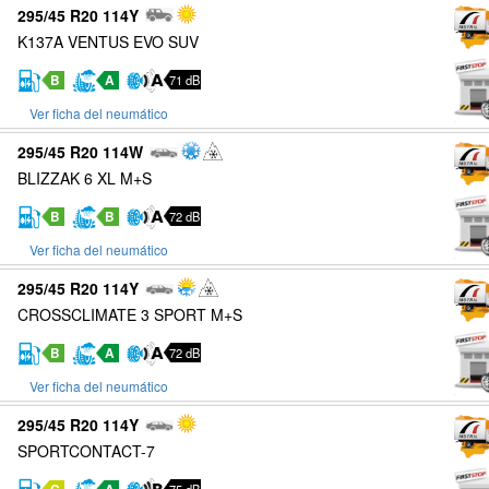
295/45 R20 114Y
K137A VENTUS EVO SUV
B
A
71 dB
Ver ficha del neumático
295/45 R20 114W
BLIZZAK 6 XL M+S
B
B
72 dB
Ver ficha del neumático
295/45 R20 114Y
CROSSCLIMATE 3 SPORT M+S
B
A
72 dB
Ver ficha del neumático
295/45 R20 114Y
SPORTCONTACT-7