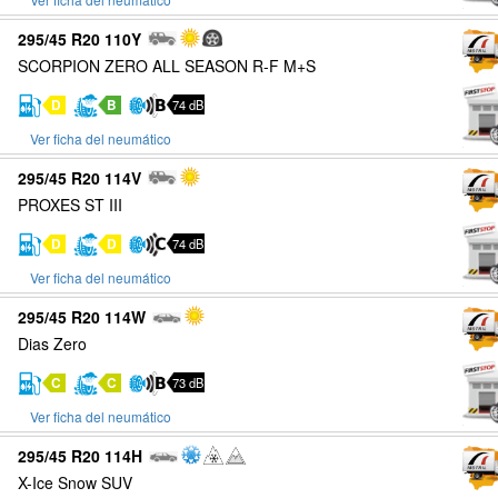
295/45 R20 110Y
SCORPION ZERO ALL SEASON R-F M+S
D
B
74 dB
Ver ficha del neumático
295/45 R20 114V
PROXES ST III
D
D
74 dB
Ver ficha del neumático
295/45 R20 114W
Dias Zero
C
C
73 dB
Ver ficha del neumático
295/45 R20 114H
X-Ice Snow SUV