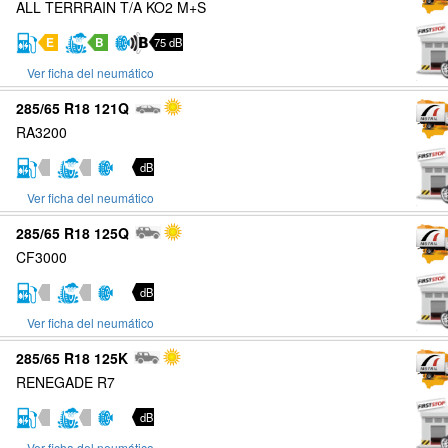
ALL TERRRAIN T/A KO2 M+S
E
B
75 dB
Ver ficha del neumático
285/65 R18 121Q
RA3200
dB
Ver ficha del neumático
285/65 R18 125Q
CF3000
dB
Ver ficha del neumático
285/65 R18 125K
RENEGADE R7
dB
Ver ficha del neumático