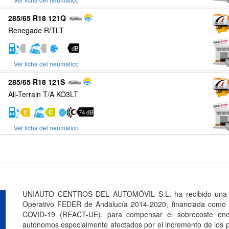
285/65 R18 121Q
Renegade R/TLT
dB
Ver ficha del neumático
285/65 R18 121S
All-Terrain T/A KO3LT
E
C
74 dB
Ver ficha del neumático
UNIAUTO CENTROS DEL AUTOMÓVIL S.L. ha recibido una a
Operativo FEDER de Andalucía 2014-2020, financiada como p
COVID-19 (REACT-UE), para compensar el sobrecoste ener
autónomos especialmente afectados por el incremento de los pr