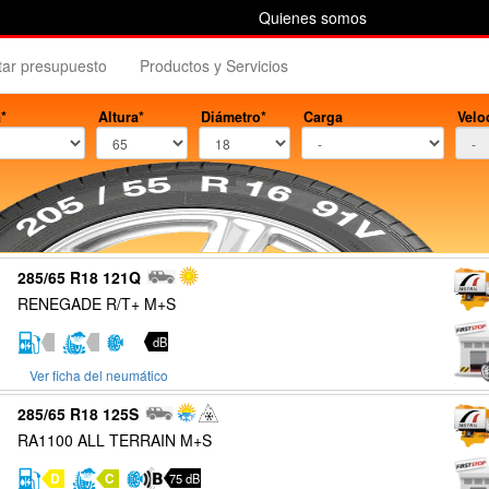
Quienes somos
itar presupuesto
Productos y Servicios
*
Altura*
Diámetro*
Carga
Velo
285/65 R18 121Q
RENEGADE R/T+ M+S
dB
Ver ficha del neumático
285/65 R18 125S
RA1100 ALL TERRAIN M+S
D
C
75 dB