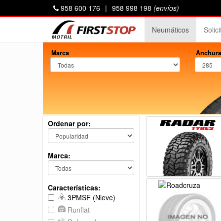
958 600 176
|
958 998 198
(envíos)
Neumáticos
Solic
Marca
Anchura
Ordenar por:
Marca:
Características:
3PMSF (Nieve)
Runflat