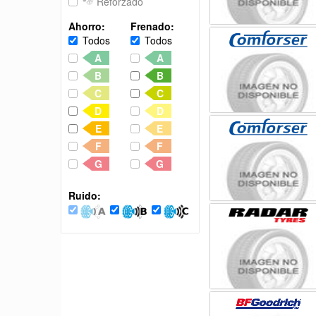
Reforzado
Ahorro:
Frenado:
Todos
Todos
A
A
B
B
C
C
D
D
E
E
F
F
G
G
Ruido: