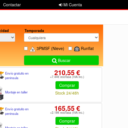
Contactar
Mi Cuenta
cidad
Temporada
3PMSF
(Nieve)
Runflat
Buscar
210.55 €
Envío gratuito en
+7.44€ ecoTasa (IVA inc.)
peninsula
Comprar
Montaje en taller
Stock 24/48h
165.55 €
Envío gratuito en
+2.18€ ecoTasa (IVA inc.)
peninsula
Comprar
Montaje en taller