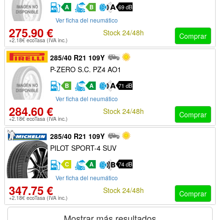
A
B
69 dB
Ver ficha del neumático
275.90 €
Stock 24/48h
Comprar
+2.18€ ecoTasa (IVA inc.)
285/40 R21 109Y
P-ZERO S.C. PZ4 AO1
B
A
71 dB
Ver ficha del neumático
284.60 €
Stock 24/48h
Comprar
+2.18€ ecoTasa (IVA inc.)
285/40 R21 109Y
PILOT SPORT-4 SUV
C
A
74 dB
Ver ficha del neumático
347.75 €
Stock 24/48h
Comprar
+2.18€ ecoTasa (IVA inc.)
Mostrar más resultados