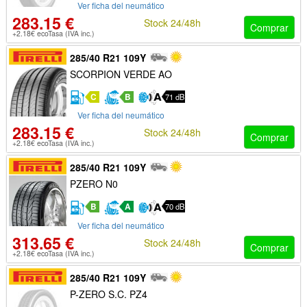
Ver ficha del neumático
283.15 €
Stock 24/48h
Comprar
+2.18€ ecoTasa (IVA inc.)
285/40 R21 109Y
SCORPION VERDE AO
C
B
71 dB
Ver ficha del neumático
283.15 €
Stock 24/48h
Comprar
+2.18€ ecoTasa (IVA inc.)
285/40 R21 109Y
PZERO N0
B
A
70 dB
Ver ficha del neumático
313.65 €
Stock 24/48h
Comprar
+2.18€ ecoTasa (IVA inc.)
285/40 R21 109Y
P-ZERO S.C. PZ4