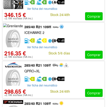
B
B
72 dB
Ver ficha del neumático
346.15 €
Stock 24/48h
Comprar
+2.18€ ecoTasa (IVA inc.)
285/40 R21 109H
ICEHAWKE 2
C
D
71 dB
Ver ficha del neumático
216.35 €
Stock 5/6 días
Comprar
+2.18€ ecoTasa (IVA inc.)
285/40 R21 109Y
QPRO+XL
C
B
75 dB
Ver ficha del neumático
298.65 €
Stock 24/48h
Comprar
+2.18€ ecoTasa (IVA inc.)
285/40 R21 109Y