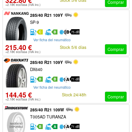
322.80 €
Comprar
+2.18€ ecoTasa (IVA inc.)
285/40 R21 109Y
SP-9
C
B
75 dB
Ver ficha del neumático
215.40 €
Stock 5/6 días
Comprar
+2.18€ ecoTasa (IVA inc.)
285/40 R21 109Y
DX640
B
B
71 dB
Ver ficha del neumático
144.45 €
Stock 24/48h
Comprar
+2.18€ ecoTasa (IVA inc.)
285/40 R21 109W
T005AD TURANZA
B
A
71 dB