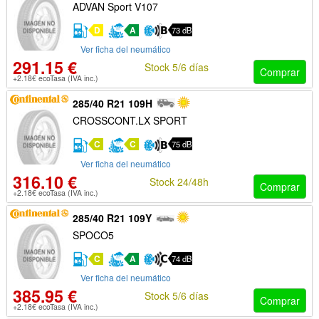
ADVAN Sport V107
D
A
73 dB
Ver ficha del neumático
291.15 €
Stock 5/6 días
Comprar
+2.18€ ecoTasa (IVA inc.)
285/40 R21 109H
CROSSCONT.LX SPORT
C
C
75 dB
Ver ficha del neumático
316.10 €
Stock 24/48h
Comprar
+2.18€ ecoTasa (IVA inc.)
285/40 R21 109Y
SPOCO5
C
A
74 dB
Ver ficha del neumático
385.95 €
Stock 5/6 días
Comprar
+2.18€ ecoTasa (IVA inc.)