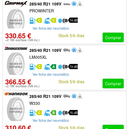
285/40 R21 109V
PROWINTER
C
C
74 dB
Ver ficha del neumático
330.65 €
Stock 5/6 días
Comprar
+2.18€ ecoTasa (IVA inc.)
285/40 R21 109V
LM005XL
C
A
73 dB
Ver ficha del neumático
366.55 €
Stock 5/6 días
Comprar
+2.18€ ecoTasa (IVA inc.)
285/40 R21 109V
W330
C
B
75 dB
Ver ficha del neumático
310.60 €
Stock 5/6 días