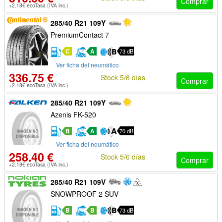
Comprar
+2.18€ ecoTasa (IVA inc.)
285/40 R21 109Y
PremiumContact 7
C
A
73 dB
Ver ficha del neumático
336.75 €
Stock 5/6 días
Comprar
+2.18€ ecoTasa (IVA inc.)
285/40 R21 109Y
Azenis FK-520
B
A
70 dB
Ver ficha del neumático
258.40 €
Stock 5/6 días
Comprar
+2.18€ ecoTasa (IVA inc.)
285/40 R21 109V
SNOWPROOF 2 SUV
B
B
73 dB