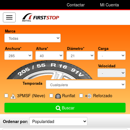
Contactar
Mi Cuenta
Toggle
navigation
Marca
Anchura*
Altura*
Diámetro*
Carga
Velocidad
Temporada
3PMSF
(Nieve)
Runflat
Reforzado
Buscar
Ordenar por: