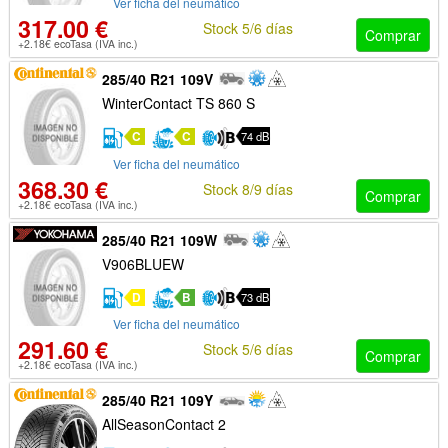
Ver ficha del neumático
317.00 €
Stock 5/6 días
Comprar
+2.18€ ecoTasa (IVA inc.)
285/40 R21 109V
WinterContact TS 860 S
C
C
74 dB
Ver ficha del neumático
368.30 €
Stock 8/9 días
Comprar
+2.18€ ecoTasa (IVA inc.)
285/40 R21 109W
V906BLUEW
D
B
73 dB
Ver ficha del neumático
291.60 €
Stock 5/6 días
Comprar
+2.18€ ecoTasa (IVA inc.)
285/40 R21 109Y
AllSeasonContact 2