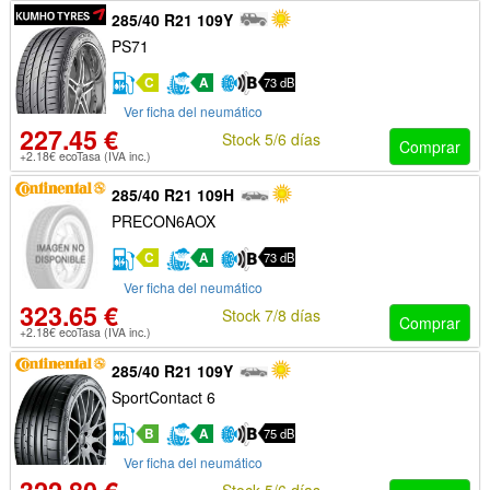
285/40 R21 109Y
PS71
C
A
73 dB
Ver ficha del neumático
227.45 €
Stock 5/6 días
Comprar
+2.18€ ecoTasa (IVA inc.)
285/40 R21 109H
PRECON6AOX
C
A
73 dB
Ver ficha del neumático
323.65 €
Stock 7/8 días
Comprar
+2.18€ ecoTasa (IVA inc.)
285/40 R21 109Y
SportContact 6
B
A
75 dB
Ver ficha del neumático
Stock 5/6 días