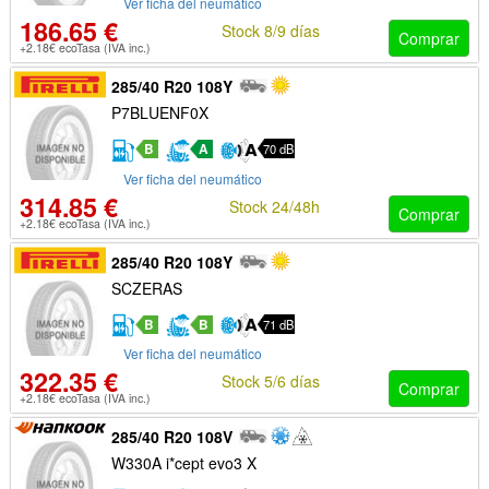
Ver ficha del neumático
186.65 €
Stock 8/9 días
Comprar
+2.18€ ecoTasa (IVA inc.)
285/40 R20 108Y
P7BLUENF0X
B
A
70 dB
Ver ficha del neumático
314.85 €
Stock 24/48h
Comprar
+2.18€ ecoTasa (IVA inc.)
285/40 R20 108Y
SCZERAS
B
B
71 dB
Ver ficha del neumático
322.35 €
Stock 5/6 días
Comprar
+2.18€ ecoTasa (IVA inc.)
285/40 R20 108V
W330A i*cept evo3 X