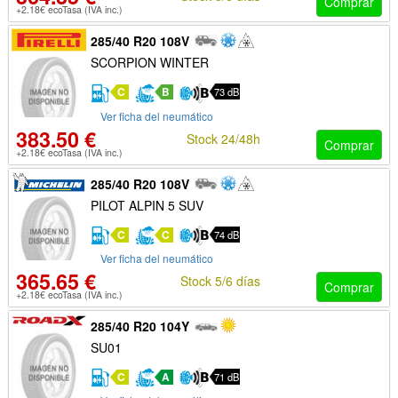
Comprar
+2.18€ ecoTasa (IVA inc.)
285/40 R20 108V
SCORPION WINTER
C
B
73 dB
Ver ficha del neumático
383.50 €
Stock 24/48h
Comprar
+2.18€ ecoTasa (IVA inc.)
285/40 R20 108V
PILOT ALPIN 5 SUV
C
C
74 dB
Ver ficha del neumático
365.65 €
Stock 5/6 días
Comprar
+2.18€ ecoTasa (IVA inc.)
285/40 R20 104Y
SU01
C
A
71 dB