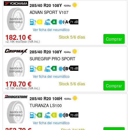
285/40 R20 108Y
ADVAN SPORT V107
D
A
71 dB
Ver ficha del neumático
182.10 €
Stock 5/6 días
Comprar
+2.18€ ecoTasa (IVA inc.)
285/40 R20 108Y
SUREGRIP PRO SPORT
C
A
75 dB
Ver ficha del neumático
178.70 €
Stock 5/6 días
Comprar
+2.18€ ecoTasa (IVA inc.)
285/40 R20 108H
TURANZA LS100
B
C
70 dB
Ver ficha del neumático
Stock 24/48h