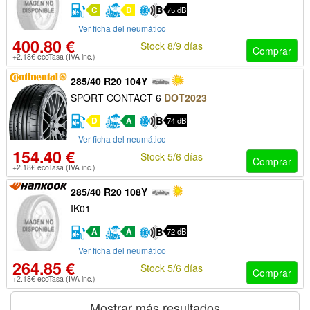
C
D
75 dB
Ver ficha del neumático
400.80 €
Stock 8/9 días
Comprar
+2.18€ ecoTasa (IVA inc.)
285/40 R20 104Y
SPORT CONTACT 6
DOT2023
D
A
74 dB
Ver ficha del neumático
154.40 €
Stock 5/6 días
Comprar
+2.18€ ecoTasa (IVA inc.)
285/40 R20 108Y
IK01
A
A
72 dB
Ver ficha del neumático
264.85 €
Stock 5/6 días
Comprar
+2.18€ ecoTasa (IVA inc.)
Mostrar más resultados