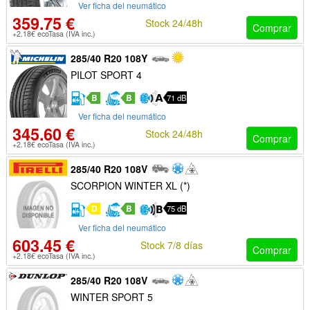
Ver ficha del neumático
359.75 €
Stock 24/48h
Comprar
+2.18€ ecoTasa (IVA inc.)
285/40 R20 108Y
PILOT SPORT 4
B
B
71 dB
Ver ficha del neumático
345.60 €
Stock 24/48h
Comprar
+2.18€ ecoTasa (IVA inc.)
285/40 R20 108V
SCORPION WINTER XL (*)
D
B
75 dB
Ver ficha del neumático
603.45 €
Stock 7/8 días
Comprar
+2.18€ ecoTasa (IVA inc.)
285/40 R20 108V
WINTER SPORT 5