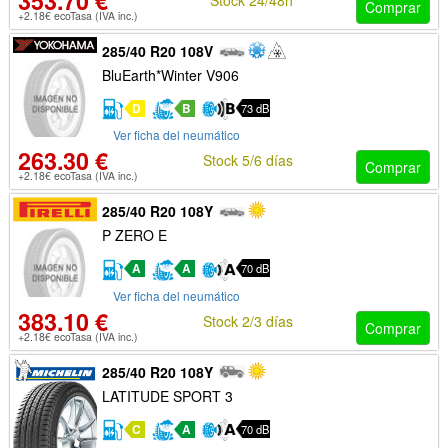
353.70 €
Comprar
+2.18€ ecoTasa (IVA inc.)
285/40 R20 108V
BluEarth*Winter V906
D
B
73 dB
Ver ficha del neumático
263.30 €
Stock 5/6 días
Comprar
+2.18€ ecoTasa (IVA inc.)
285/40 R20 108Y
P ZERO E
A
A
70 dB
Ver ficha del neumático
383.10 €
Stock 2/3 días
Comprar
+2.18€ ecoTasa (IVA inc.)
285/40 R20 108Y
LATITUDE SPORT 3
C
A
70 dB