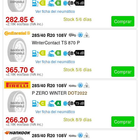
C
B
75 dB
Ver ficha del neumático
282.85 €
Stock 5/6 días
Comprar
+2.18€ ecoTasa (IVA inc.)
285/40 R20 108V
WinterContact TS 870 P
C
B
74 dB
Ver ficha del neumático
365.70 €
Stock 5/6 días
Comprar
+2.18€ ecoTasa (IVA inc.)
285/40 R20 108V
P ZERO WINTER
DOT2022
C
A
73 dB
Ver ficha del neumático
266.20 €
Stock 8/9 días
Comprar
+2.18€ ecoTasa (IVA inc.)
285/40 R20 108V