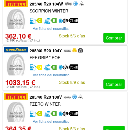
285/40 R20 104W
SCORPION WINTER
C
B
73 dB
Ver ficha del neumático
362.10 €
Stock 5/6 días
Comprar
+2.18€ ecoTasa (IVA inc.)
285/40 R20 104Y
EFF.GRIP * ROF
D
B
70 dB
Ver ficha del neumático
1033.15 €
Stock 8/9 días
Comprar
+2.18€ ecoTasa (IVA inc.)
285/40 R20 108V
PZERO WINTER
C
B
73 dB
Ver ficha del neumático
364.35 €
Stock 5/6 días