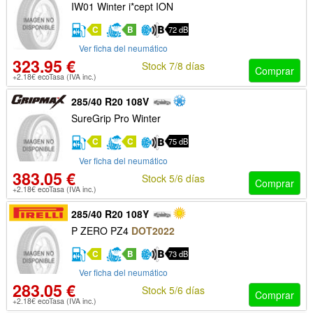
IW01 Winter i*cept ION
C
B
72 dB
Ver ficha del neumático
323.95 €
Stock 7/8 días
Comprar
+2.18€ ecoTasa (IVA inc.)
285/40 R20 108V
SureGrip Pro Winter
C
C
75 dB
Ver ficha del neumático
383.05 €
Stock 5/6 días
Comprar
+2.18€ ecoTasa (IVA inc.)
285/40 R20 108Y
P ZERO PZ4
DOT2022
C
B
73 dB
Ver ficha del neumático
283.05 €
Stock 5/6 días
Comprar
+2.18€ ecoTasa (IVA inc.)