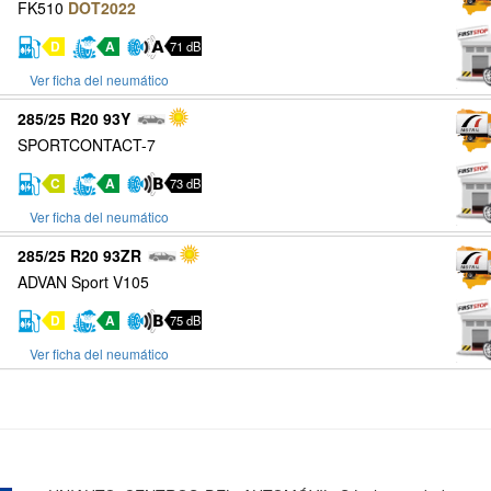
FK510
DOT2022
D
A
71 dB
Ver ficha del neumático
285/25 R20 93Y
SPORTCONTACT-7
C
A
73 dB
Ver ficha del neumático
285/25 R20 93ZR
ADVAN Sport V105
D
A
75 dB
Ver ficha del neumático