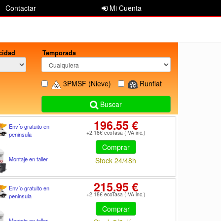
Contactar
Mi Cuenta
cidad
Temporada
3PMSF
(Nieve)
Runflat
Buscar
196.55 €
Envío gratuito en
+2.18€ ecoTasa (IVA inc.)
peninsula
Comprar
Montaje en taller
Stock 24/48h
215.95 €
Envío gratuito en
+2.18€ ecoTasa (IVA inc.)
peninsula
Comprar
Montaje en taller