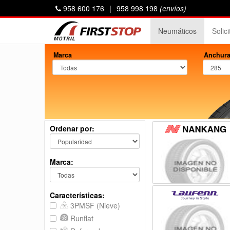
958 600 176
|
958 998 198
(envíos)
Neumáticos
Solic
Marca
Anchura
Ordenar por:
Marca:
Características:
3PMSF (Nieve)
Runflat