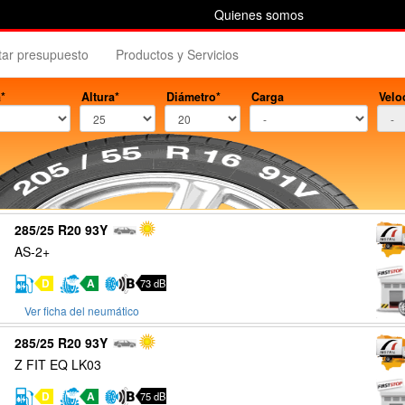
Quienes somos
itar presupuesto
Productos y Servicios
*
Altura*
Diámetro*
Carga
Velo
285/25 R20 93Y
AS-2+
D
A
73 dB
Ver ficha del neumático
285/25 R20 93Y
Z FIT EQ LK03
D
A
75 dB