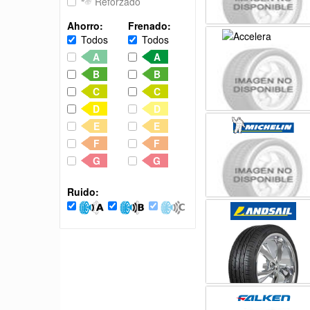
Reforzado
Ahorro:
Frenado:
Todos
Todos
A
A
B
B
C
C
D
D
E
E
F
F
G
G
Ruido: