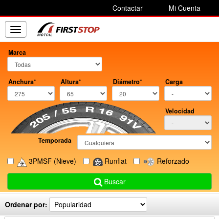
Contactar
Mi Cuenta
Toggle
navigation
Marca
Anchura*
Altura*
Diámetro*
Carga
Velocidad
Temporada
3PMSF
(Nieve)
Runflat
Reforzado
Buscar
Ordenar por: