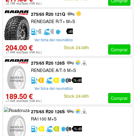
Comprar
+2.18€ ecoTasa (IVA inc.)
275/65 R20 121Q
RENEGADE R/T+ M+S
dB
Ver ficha del neumático
204.00 €
Stock 24/48h
Comprar
+7.44€ ecoTasa (IVA inc.)
275/65 R20 126S
RENEGADE A/T-5 M+S
E
D
76 dB
Ver ficha del neumático
189.50 €
Stock 24/48h
Comprar
+7.44€ ecoTasa (IVA inc.)
275/65 R20 126S
RA1100 M+S
D
C
75 dB