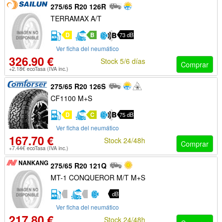
275/65 R20 126R
TERRAMAX A/T
D
B
73 dB
Ver ficha del neumático
326.90 €
Stock 5/6 días
Comprar
+2.18€ ecoTasa (IVA inc.)
275/65 R20 126S
CF1100 M+S
D
C
75 dB
Ver ficha del neumático
167.70 €
Stock 24/48h
Comprar
+7.44€ ecoTasa (IVA inc.)
275/65 R20 121Q
MT-1 CONQUEROR M/T M+S
dB
Ver ficha del neumático
217.80 €
Stock 24/48h