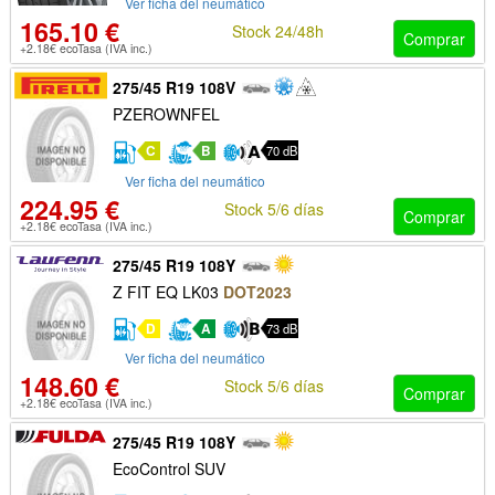
Ver ficha del neumático
165.10 €
Stock 24/48h
Comprar
+2.18€ ecoTasa (IVA inc.)
275/45 R19 108V
PZEROWNFEL
C
B
70 dB
Ver ficha del neumático
224.95 €
Stock 5/6 días
Comprar
+2.18€ ecoTasa (IVA inc.)
275/45 R19 108Y
Z FIT EQ LK03
DOT2023
D
A
73 dB
Ver ficha del neumático
148.60 €
Stock 5/6 días
Comprar
+2.18€ ecoTasa (IVA inc.)
275/45 R19 108Y
EcoControl SUV