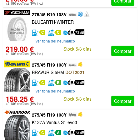
Comprar
+2.18€ ecoTasa (IVA inc.)
275/45 R19 108V
BLUEARTH-WINTER
C
C
73 dB
Ver ficha del neumático
219.00 €
Stock 5/6 días
Comprar
+2.18€ ecoTasa (IVA inc.)
275/45 R19 108Y
BRAVURIS 5HM
DOT2021
C
B
73 dB
Ver ficha del neumático
158.25 €
Stock 5/6 días
Comprar
+2.18€ ecoTasa (IVA inc.)
275/45 R19 108Y
K127A Ventus S1 evo3
C
A
73 dB