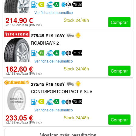
C
A
70 dB
Ver ficha del neumático
214.90 €
Stock 24/48h
Comprar
+2.18€ ecoTasa (IVA inc.)
275/45 R19 108Y
ROADHAWK 2
B
A
71 dB
Ver ficha del neumático
162.60 €
Stock 24/48h
Comprar
+2.18€ ecoTasa (IVA inc.)
275/45 R19 108Y
CONTISPORTCONTACT-5 SUV
C
A
73 dB
Ver ficha del neumático
233.05 €
Stock 24/48h
Comprar
+2.18€ ecoTasa (IVA inc.)
Mostrar más resultados