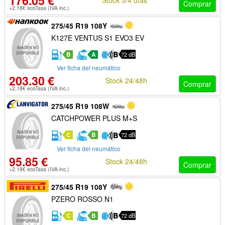
176.05 €
Comprar
+2.18€ ecoTasa (IVA inc.)
275/45 R19 108Y
K127E VENTUS S1 EVO3 EV
B
A
72 dB
Ver ficha del neumático
203.30 €
Stock 24/48h
Comprar
+2.18€ ecoTasa (IVA inc.)
275/45 R19 108W
CATCHPOWER PLUS M+S
C
B
72 dB
Ver ficha del neumático
95.85 €
Stock 24/48h
Comprar
+2.18€ ecoTasa (IVA inc.)
275/45 R19 108Y
PZERO ROSSO N1
C
B
72 dB