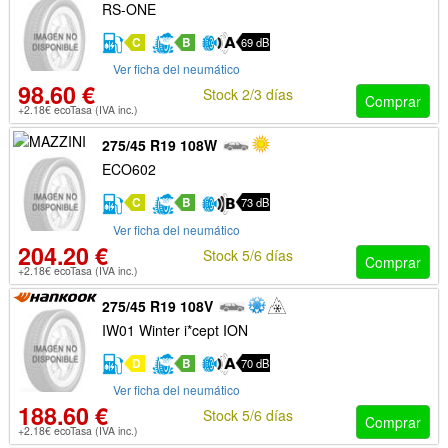
RS-ONE
C
B
69 dB
Ver ficha del neumático
98.60 €
Stock 2/3 días
Comprar
+2.18€ ecoTasa (IVA inc.)
275/45 R19 108W
ECO602
C
B
73 dB
Ver ficha del neumático
204.20 €
Stock 5/6 días
Comprar
+2.18€ ecoTasa (IVA inc.)
275/45 R19 108V
IW01 Winter i*cept ION
D
B
70 dB
Ver ficha del neumático
188.60 €
Stock 5/6 días
Comprar
+2.18€ ecoTasa (IVA inc.)