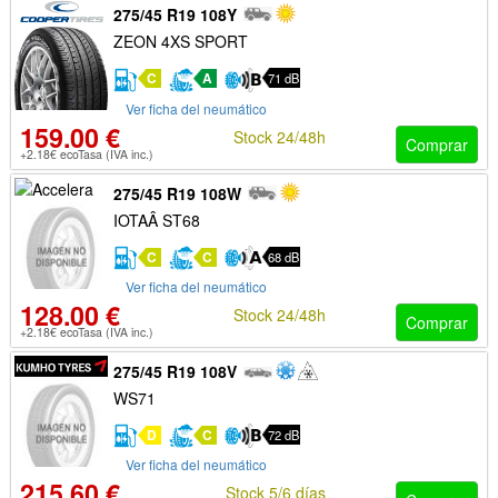
275/45 R19 108Y
ZEON 4XS SPORT
C
A
71 dB
Ver ficha del neumático
159.00 €
Stock 24/48h
Comprar
+2.18€ ecoTasa (IVA inc.)
275/45 R19 108W
IOTAÂ ST68
C
C
68 dB
Ver ficha del neumático
128.00 €
Stock 24/48h
Comprar
+2.18€ ecoTasa (IVA inc.)
275/45 R19 108V
WS71
D
C
72 dB
Ver ficha del neumático
215.60 €
Stock 5/6 días