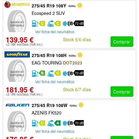
275/45 R19 108Y
Ecospeed 2 SUV
C
C
72 dB
Ver ficha del neumático
139.95 €
Stock 5/6 días
Comprar
+2.18€ ecoTasa (IVA inc.)
275/45 R19 108H
EAG TOURING
DOT2023
B
C
72 dB
Ver ficha del neumático
181.95 €
Stock 6/7 días
Comprar
+2.18€ ecoTasa (IVA inc.)
275/45 R19 108W
AZENIS FK520
C
A
70 dB
Ver ficha del neumático
Stock 3/4 días