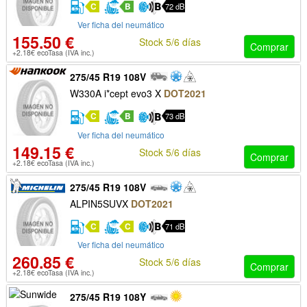
C
B
72 dB
Ver ficha del neumático
155.50 €
Stock 5/6 días
Comprar
+2.18€ ecoTasa (IVA inc.)
275/45 R19 108V
W330A i*cept evo3 X
DOT2021
C
B
73 dB
Ver ficha del neumático
149.15 €
Stock 5/6 días
Comprar
+2.18€ ecoTasa (IVA inc.)
275/45 R19 108V
ALPIN5SUVX
DOT2021
C
C
71 dB
Ver ficha del neumático
260.85 €
Stock 5/6 días
Comprar
+2.18€ ecoTasa (IVA inc.)
275/45 R19 108Y