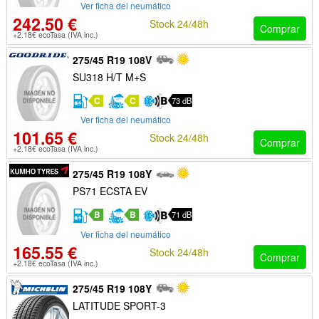
Ver ficha del neumático
242.50 €
Stock 24/48h
Comprar
+2.18€ ecoTasa (IVA inc.)
275/45 R19 108V
SU318 H/T M+S
C
C
73 dB
Ver ficha del neumático
101.65 €
Stock 24/48h
Comprar
+2.18€ ecoTasa (IVA inc.)
275/45 R19 108Y
PS71 ECSTA EV
B
B
71 dB
Ver ficha del neumático
165.55 €
Stock 24/48h
Comprar
+2.18€ ecoTasa (IVA inc.)
275/45 R19 108Y
LATITUDE SPORT-3