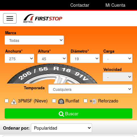
Contactar
Mi Cuenta
Toggle
navigation
Marca
Anchura*
Altura*
Diámetro*
Carga
Velocidad
Temporada
3PMSF
(Nieve)
Runflat
Reforzado
Buscar
Ordenar por: