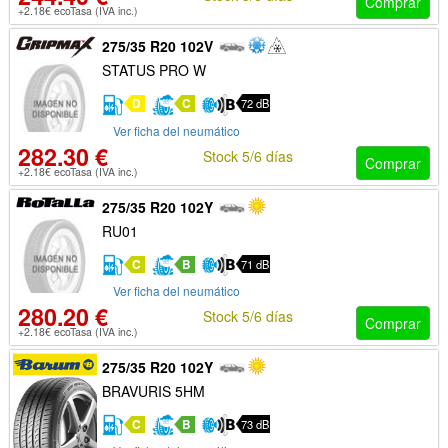
Comprar
+2.18€ ecoTasa (IVA inc.)
275/35 R20 102V
STATUS PRO W
D
C
72 dB
Ver ficha del neumático
282.30 €
Stock 5/6 días
Comprar
+2.18€ ecoTasa (IVA inc.)
275/35 R20 102Y
RU01
C
B
71 dB
Ver ficha del neumático
280.20 €
Stock 5/6 días
Comprar
+2.18€ ecoTasa (IVA inc.)
275/35 R20 102Y
BRAVURIS 5HM
C
B
73 dB