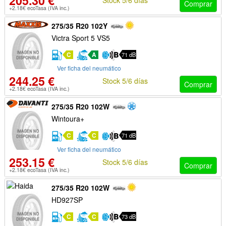
205.30 €
Comprar
+2.18€ ecoTasa (IVA inc.)
275/35 R20 102Y
Victra Sport 5 VS5
C
A
71 dB
Ver ficha del neumático
244.25 €
Stock 5/6 días
Comprar
+2.18€ ecoTasa (IVA inc.)
275/35 R20 102W
Wintoura+
C
C
71 dB
Ver ficha del neumático
253.15 €
Stock 5/6 días
Comprar
+2.18€ ecoTasa (IVA inc.)
275/35 R20 102W
HD927SP
C
C
73 dB