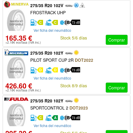
275/35 R20 102V
FROSTRACK UHP
C
C
73 dB
Ver ficha del neumático
165.35 €
Stock 5/6 días
Comprar
+2.18€ ecoTasa (IVA inc.)
275/35 R20 102Y
PILOT SPORT CUP 2R
DOT2022
D
D
73 dB
Ver ficha del neumático
426.60 €
Stock 8/9 días
Comprar
+2.18€ ecoTasa (IVA inc.)
275/35 R20 102Y
SPORTCONTROL 2
DOT2023
C
A
73 dB
Ver ficha del neumático
Stock 5/6 días