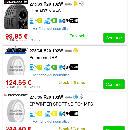
275/35 R20 102W
Ultra ARZ 5 M+S
C
B
72 dB
Ver ficha del neumático
99.95 €
En stock
Comprar
+2.18€ ecoTasa (IVA inc.)
275/35 R20 102W
Potentem UHP
C
B
72 dB
Ver ficha del neumático
124.65 €
Stock 5/6 días
Comprar
+2.18€ ecoTasa (IVA inc.)
275/35 R20 102W
SP WINTER SPORT 3D RO1 MFS
D
D
72 dB
Ver ficha del neumático
244.40 €
Stock 5/6 días