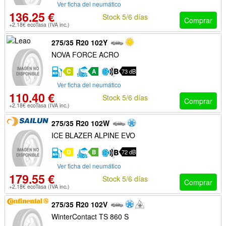
Ver ficha del neumático
136.25 €
Stock 5/6 días
Comprar
+2.18€ ecoTasa (IVA inc.)
275/35 R20 102Y
NOVA FORCE ACRO
C
A
73 dB
Ver ficha del neumático
110.40 €
Stock 5/6 días
Comprar
+2.18€ ecoTasa (IVA inc.)
275/35 R20 102W
ICE BLAZER ALPINE EVO
D
B
72 dB
Ver ficha del neumático
179.55 €
Stock 5/6 días
Comprar
+2.18€ ecoTasa (IVA inc.)
275/35 R20 102V
WinterContact TS 860 S