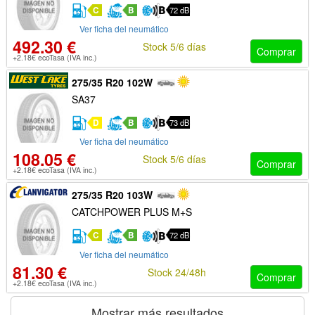
C
B
72 dB
Ver ficha del neumático
492.30 €
Stock 5/6 días
Comprar
+2.18€ ecoTasa (IVA inc.)
275/35 R20 102W
SA37
D
B
73 dB
Ver ficha del neumático
108.05 €
Stock 5/6 días
Comprar
+2.18€ ecoTasa (IVA inc.)
275/35 R20 103W
CATCHPOWER PLUS M+S
C
B
72 dB
Ver ficha del neumático
81.30 €
Stock 24/48h
Comprar
+2.18€ ecoTasa (IVA inc.)
Mostrar más resultados