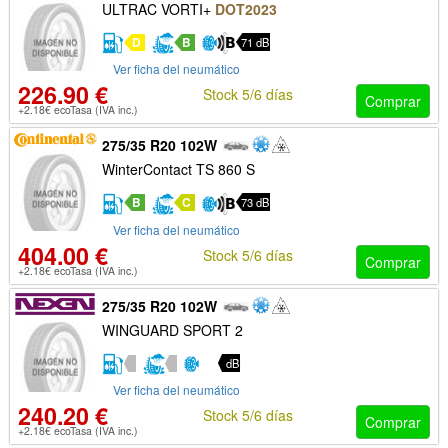
ULTRAC VORTI+
DOT2023
D
B
71 dB
Ver ficha del neumático
226.90 €
Stock 5/6 días
Comprar
+2.18€ ecoTasa (IVA inc.)
275/35 R20 102W
WinterContact TS 860 S
B
C
73 dB
Ver ficha del neumático
404.00 €
Stock 5/6 días
Comprar
+2.18€ ecoTasa (IVA inc.)
275/35 R20 102W
WINGUARD SPORT 2
dB
Ver ficha del neumático
240.20 €
Stock 5/6 días
Comprar
+2.18€ ecoTasa (IVA inc.)