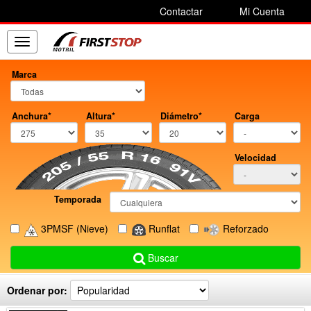
Contactar
Mi Cuenta
Toggle
navigation
Marca
Anchura*
Altura*
Diámetro*
Carga
Velocidad
Temporada
3PMSF
(Nieve)
Runflat
Reforzado
Buscar
Ordenar por: