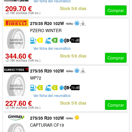
Ver ficha del neumático
209.70 €
Stock 5/6 días
Comprar
+2.18€ ecoTasa (IVA inc.)
275/35 R20 102W
PZERO WINTER
D
B
71 dB
Ver ficha del neumático
344.60 €
Stock 5/6 días
Comprar
+2.18€ ecoTasa (IVA inc.)
275/35 R20 102W
WP72
C
C
73 dB
Ver ficha del neumático
227.60 €
Stock 5/6 días
Comprar
+2.18€ ecoTasa (IVA inc.)
275/35 R20 102W
CAPTURAR CF19