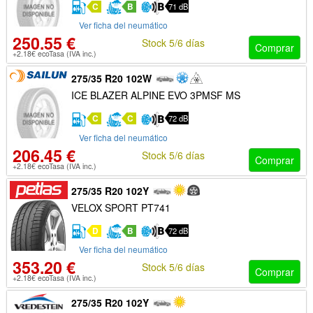
C
B
71 dB
Ver ficha del neumático
250.55 €
Stock 5/6 días
Comprar
+2.18€ ecoTasa (IVA inc.)
275/35 R20 102W
ICE BLAZER ALPINE EVO 3PMSF MS
C
C
72 dB
Ver ficha del neumático
206.45 €
Stock 5/6 días
Comprar
+2.18€ ecoTasa (IVA inc.)
275/35 R20 102Y
VELOX SPORT PT741
D
B
72 dB
Ver ficha del neumático
353.20 €
Stock 5/6 días
Comprar
+2.18€ ecoTasa (IVA inc.)
275/35 R20 102Y