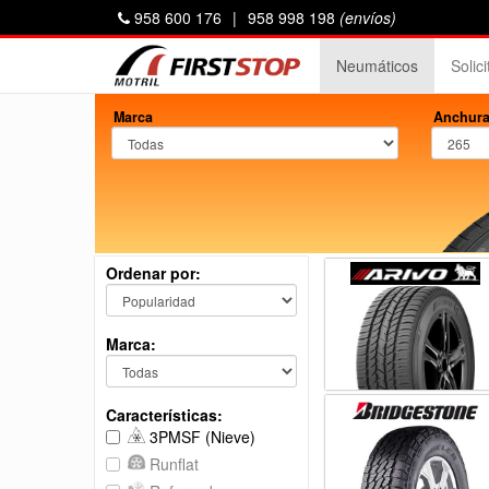
958 600 176
|
958 998 198
(envíos)
Neumáticos
Solic
Marca
Anchura
Ordenar por:
Marca:
Características:
3PMSF (Nieve)
Runflat