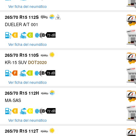
Ver ficha del neumático
265/70 R15 112S
DUELER A/T 001
E
C
73 dB
Ver ficha del neumático
265/70 R15 110S
KR-15 SUV
DOT2020
F
C
73 dB
Ver ficha del neumático
265/70 R15 112H
MA-SAS
E
D
72 dB
Ver ficha del neumático
265/70 R15 112T