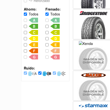
Reforzado
Ahorro:
Frenado:
Todos
Todos
A
A
B
B
C
C
D
D
E
E
F
F
G
G
Ruido: