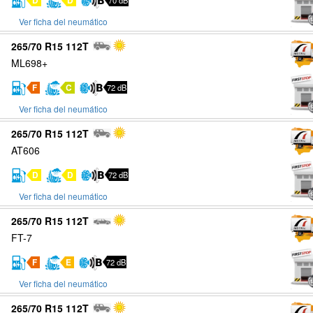
D
D
70 dB
Ver ficha del neumático
265/70 R15 112T
ML698+
F
C
72 dB
Ver ficha del neumático
265/70 R15 112T
AT606
D
D
72 dB
Ver ficha del neumático
265/70 R15 112T
FT-7
F
E
72 dB
Ver ficha del neumático
265/70 R15 112T