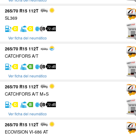
265/70 R15 112T
SL369
D
D
72 dB
Ver ficha del neumático
265/70 R15 112T
CATCHFORS A/T
D
B
72 dB
Ver ficha del neumático
265/70 R15 112T
CATCHFORS A/T M+S
D
B
72 dB
Ver ficha del neumático
265/70 R15 112T
ECOVISION VI-686 AT