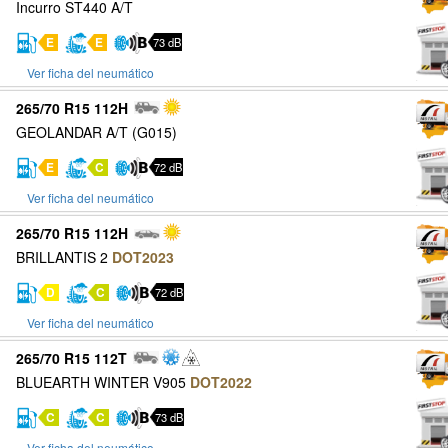
Incurro ST440 A/T
E
E
73 dB
Ver ficha del neumático
265/70 R15 112H
GEOLANDAR A/T (G015)
E
C
72 dB
Ver ficha del neumático
265/70 R15 112H
BRILLANTIS 2
DOT2023
D
C
72 dB
Ver ficha del neumático
265/70 R15 112T
BLUEARTH WINTER V905
DOT2022
C
C
73 dB
Ver ficha del neumático