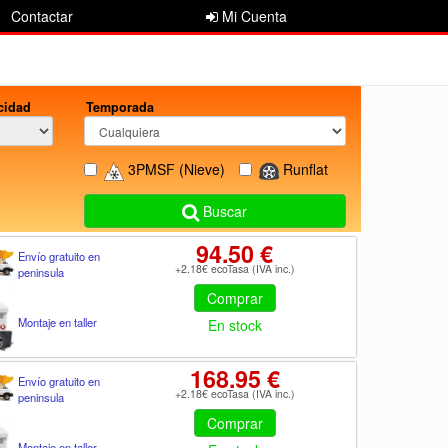
Contactar
Mi Cuenta
cidad
Temporada
3PMSF
(Nieve)
Runflat
Buscar
94.50 €
Envío gratuito en
+2.18€ ecoTasa (IVA inc.)
peninsula
Comprar
Montaje en taller
En stock
168.95 €
Envío gratuito en
+2.18€ ecoTasa (IVA inc.)
peninsula
Comprar
Montaje en taller