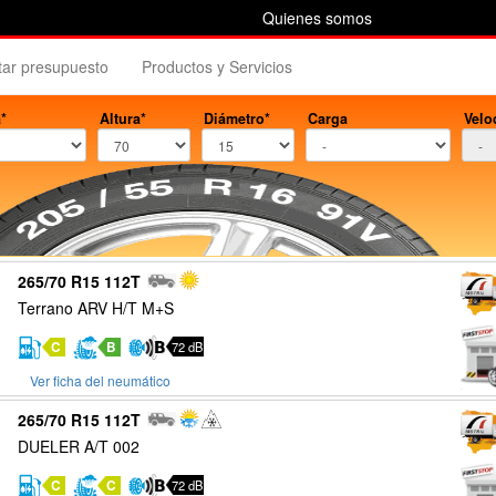
Quienes somos
itar presupuesto
Productos y Servicios
*
Altura*
Diámetro*
Carga
Velo
265/70 R15 112T
Terrano ARV H/T M+S
C
B
72 dB
Ver ficha del neumático
265/70 R15 112T
DUELER A/T 002
C
C
72 dB