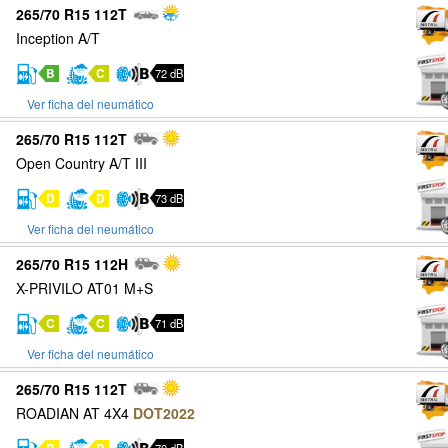
265/70 R15 112T
Inception A/T
B
C
72 dB
Ver ficha del neumático
265/70 R15 112T
Open Country A/T III
D
D
73 dB
Ver ficha del neumático
265/70 R15 112H
X-PRIVILO AT01 M+S
C
C
71 dB
Ver ficha del neumático
265/70 R15 112T
ROADIAN AT 4X4
DOT2022