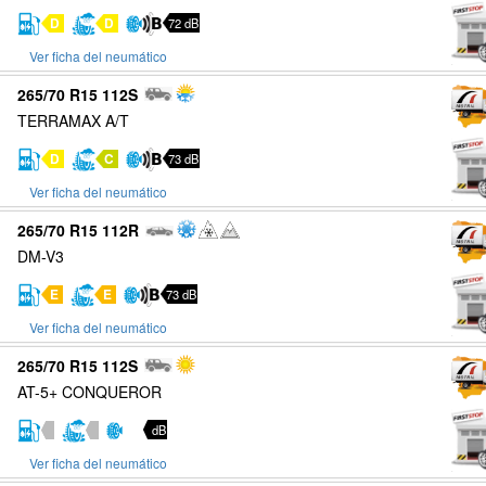
D
D
72 dB
Ver ficha del neumático
265/70 R15 112S
TERRAMAX A/T
D
C
73 dB
Ver ficha del neumático
265/70 R15 112R
DM-V3
E
E
73 dB
Ver ficha del neumático
265/70 R15 112S
AT-5+ CONQUEROR
dB
Ver ficha del neumático