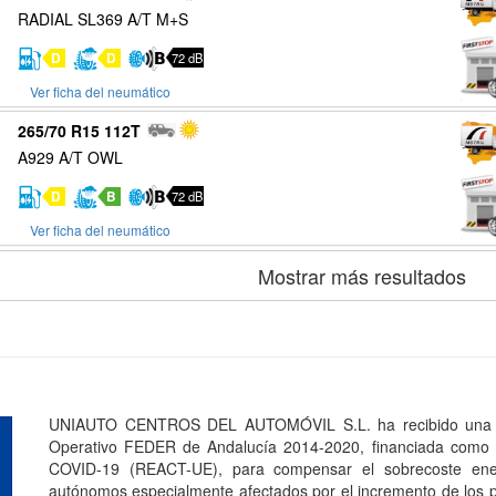
RADIAL SL369 A/T M+S
D
D
72 dB
Ver ficha del neumático
265/70 R15 112T
A929 A/T OWL
D
B
72 dB
Ver ficha del neumático
Mostrar más resultados
UNIAUTO CENTROS DEL AUTOMÓVIL S.L. ha recibido una a
Operativo FEDER de Andalucía 2014-2020, financiada como p
COVID-19 (REACT-UE), para compensar el sobrecoste ener
autónomos especialmente afectados por el incremento de los pr