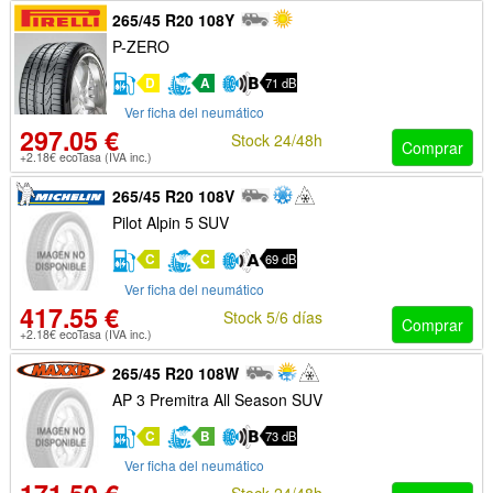
265/45 R20 108Y
P-ZERO
D
A
71 dB
Ver ficha del neumático
297.05 €
Stock 24/48h
Comprar
+2.18€ ecoTasa (IVA inc.)
265/45 R20 108V
Pilot Alpin 5 SUV
C
C
69 dB
Ver ficha del neumático
417.55 €
Stock 5/6 días
Comprar
+2.18€ ecoTasa (IVA inc.)
265/45 R20 108W
AP 3 Premitra All Season SUV
C
B
73 dB
Ver ficha del neumático
Stock 24/48h