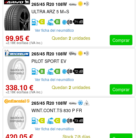
265/45 R20 108W
ULTRA ARZ 5 M+S
C
B
71 dB
Ver ficha del neumático
99.95 €
Quedan
2
unidades
Comprar
+2.18€ ecoTasa (IVA inc.)
265/45 R20 108W
PILOT SPORT EV
B
B
72 dB
Ver ficha del neumático
338.10 €
Quedan
2
unidades
Comprar
+2.18€ ecoTasa (IVA inc.)
265/45 R20 108W
WINT.CONT.TS 830 P FR
C
C
73 dB
Ver ficha del neumático
420.05 €
Stock 7/8 días