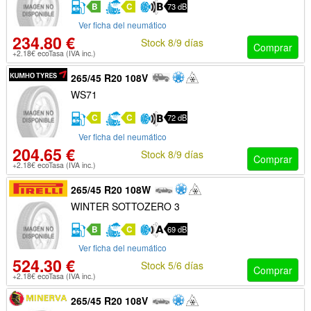
B
C
73 dB
Ver ficha del neumático
234.80 €
Stock 8/9 días
Comprar
+2.18€ ecoTasa (IVA inc.)
265/45 R20 108V
WS71
C
C
72 dB
Ver ficha del neumático
204.65 €
Stock 8/9 días
Comprar
+2.18€ ecoTasa (IVA inc.)
265/45 R20 108W
WINTER SOTTOZERO 3
B
C
69 dB
Ver ficha del neumático
524.30 €
Stock 5/6 días
Comprar
+2.18€ ecoTasa (IVA inc.)
265/45 R20 108V