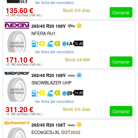
Ver ficha del neumático
135.60 €
Stock 5/6 días
Comprar
+2.18€ ecoTasa (IVA inc.)
265/45 R20 108V
NFERA RU1
D
C
70 dB
Ver ficha del neumático
171.10 €
Stock 24/48h
Comprar
+2.18€ ecoTasa (IVA inc.)
265/45 R20 108V
SNOWBLAZER UHP
D
C
73 dB
Ver ficha del neumático
311.20 €
Stock 5/6 días
Comprar
+2.18€ ecoTasa (IVA inc.)
265/45 R20 108T
ECO6QCS+XL
DOT2022