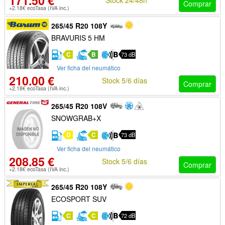
171.50 €
Comprar
+2.18€ ecoTasa (IVA inc.)
265/45 R20 108Y
BRAVURIS 5 HM
C
B
73 dB
Ver ficha del neumático
210.00 €
Stock 5/6 días
Comprar
+2.18€ ecoTasa (IVA inc.)
265/45 R20 108V
SNOWGRAB+X
D
C
73 dB
Ver ficha del neumático
208.85 €
Stock 5/6 días
Comprar
+2.18€ ecoTasa (IVA inc.)
265/45 R20 108Y
ECOSPORT SUV
C
C
72 dB