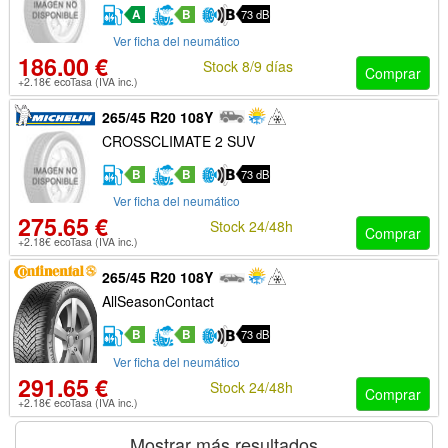
A
B
73 dB
Ver ficha del neumático
186.00 €
Stock 8/9 días
Comprar
+2.18€ ecoTasa (IVA inc.)
265/45 R20 108Y
CROSSCLIMATE 2 SUV
B
B
73 dB
Ver ficha del neumático
275.65 €
Stock 24/48h
Comprar
+2.18€ ecoTasa (IVA inc.)
265/45 R20 108Y
AllSeasonContact
B
B
73 dB
Ver ficha del neumático
291.65 €
Stock 24/48h
Comprar
+2.18€ ecoTasa (IVA inc.)
Mostrar más resultados