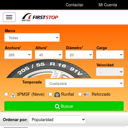
Contactar
Mi Cuenta
Toggle
navigation
Marca
Anchura*
Altura*
Diámetro*
Carga
Velocidad
Temporada
3PMSF
(Nieve)
Runflat
Reforzado
Buscar
Ordenar por: