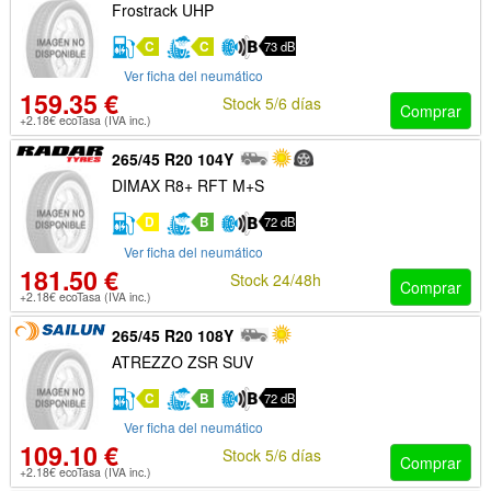
Frostrack UHP
C
C
73 dB
Ver ficha del neumático
159.35 €
Stock 5/6 días
Comprar
+2.18€ ecoTasa (IVA inc.)
265/45 R20 104Y
DIMAX R8+ RFT M+S
D
B
72 dB
Ver ficha del neumático
181.50 €
Stock 24/48h
Comprar
+2.18€ ecoTasa (IVA inc.)
265/45 R20 108Y
ATREZZO ZSR SUV
C
B
72 dB
Ver ficha del neumático
109.10 €
Stock 5/6 días
Comprar
+2.18€ ecoTasa (IVA inc.)