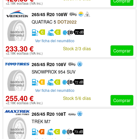
Comprar
+2.18€ ecoTasa (IVA inc.)
265/45 R20 108W
QUATRAC 5
DOT2022
C
C
72 dB
Ver ficha del neumático
233.30 €
Stock 2/3 días
Comprar
+2.18€ ecoTasa (IVA inc.)
265/45 R20 108V
SNOWPROX 954 SUV
E
C
72 dB
Ver ficha del neumático
255.40 €
Stock 5/6 días
Comprar
+2.18€ ecoTasa (IVA inc.)
265/45 R20 108T
TREK M7
F
C
73 dB