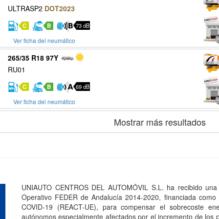
ULTRASP2
DOT2023
C
B
73 dB
Ver ficha del neumático
265/35 R18 97Y
RU01
C
B
69 dB
Ver ficha del neumático
Mostrar más resultados
UNIAUTO CENTROS DEL AUTOMÓVIL S.L. ha recibido una a
Operativo FEDER de Andalucía 2014-2020, financiada como p
COVID-19 (REACT-UE), para compensar el sobrecoste ener
autónomos especialmente afectados por el incremento de los pr