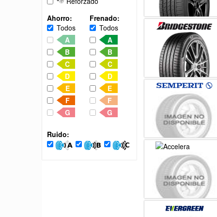
Reforzado
Ahorro:
Frenado:
Todos
Todos
A
A
B
B
C
C
D
D
E
E
F
F
G
G
Ruido: