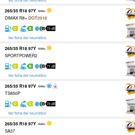
265/35 R18 97Y
DIMAX R8+
DOT2018
C
B
73 dB
Ver ficha del neumático
265/35 R18 97Y
SPORTPOWER2
C
B
71 dB
Ver ficha del neumático
265/35 R18 97V
TS850P
C
C
73 dB
Ver ficha del neumático
265/35 R18 97Y
SA37