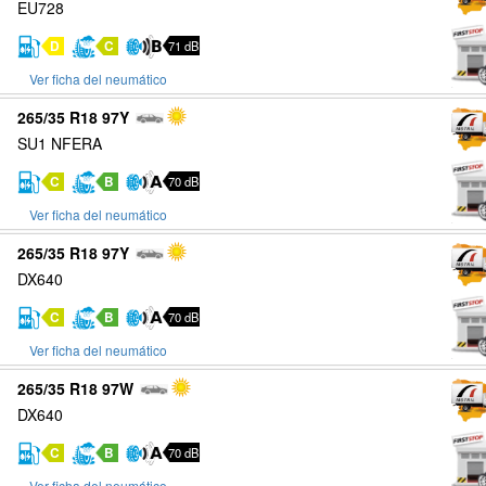
EU728
D
C
71 dB
Ver ficha del neumático
265/35 R18 97Y
SU1 NFERA
C
B
70 dB
Ver ficha del neumático
265/35 R18 97Y
DX640
C
B
70 dB
Ver ficha del neumático
265/35 R18 97W
DX640
C
B
70 dB
Ver ficha del neumático