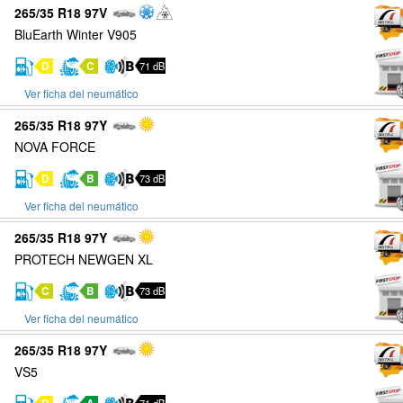
265/35 R18 97V
BluEarth Winter V905
D
C
71 dB
Ver ficha del neumático
265/35 R18 97Y
NOVA FORCE
D
B
73 dB
Ver ficha del neumático
265/35 R18 97Y
PROTECH NEWGEN XL
C
B
73 dB
Ver ficha del neumático
265/35 R18 97Y
VS5