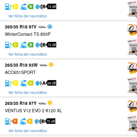
D
B
73 dB
Ver ficha del neumático
265/35 R18 97V
WinterContact TS 850P
C
B
73 dB
Ver ficha del neumático
265/35 R18 93W
ACC651SPORT
D
C
69 dB
Ver ficha del neumático
265/35 R18 97Y
VENTUS V12 EVO 2 K120 XL
F
E
75 dB
Ver ficha del neumático