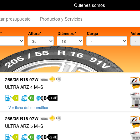
Quienes somos
itar presupuesto
Productos y Servicios
*
Altura*
Diámetro*
Carga
Velo
265/35 R18 97W
ULTRA ARZ 4 M+S
C
B
71 dB
Ver ficha del neumático
265/35 R18 97W
ULTRA ARZ 5 M+S
C
B
72 dB