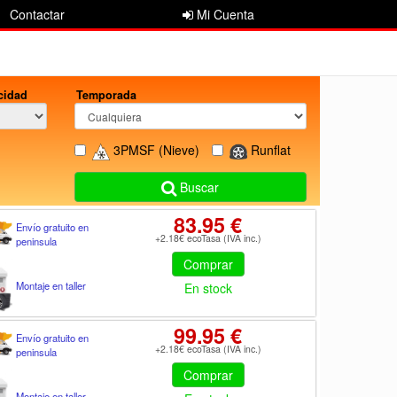
Contactar
Mi Cuenta
cidad
Temporada
3PMSF
(Nieve)
Runflat
Buscar
83.95 €
Envío gratuito en
+2.18€ ecoTasa (IVA inc.)
peninsula
Comprar
Montaje en taller
En stock
99.95 €
Envío gratuito en
+2.18€ ecoTasa (IVA inc.)
peninsula
Comprar
Montaje en taller