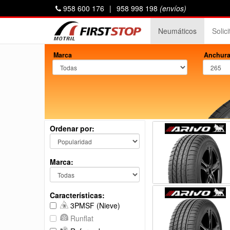
958 600 176
|
958 998 198
(envíos)
Neumáticos
Solic
Marca
Anchura
Ordenar por:
Marca:
Características:
3PMSF (Nieve)
Runflat