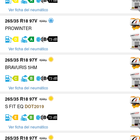
D
A
71 dB
Ver ficha del neumático
265/35 R18 97V
PROWINTER
D
A
73 dB
Ver ficha del neumático
265/35 R18 97Y
BRAVURIS 5HM
C
B
73 dB
Ver ficha del neumático
265/35 R18 97Y
S FIT EQ
DOT2019
E
B
73 dB
Ver ficha del neumático
265/35 R18 97Y