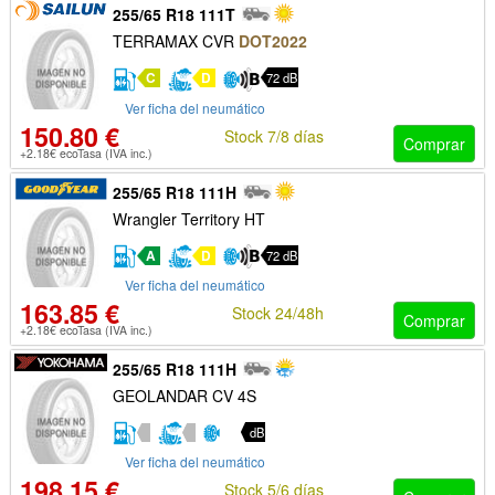
255/65 R18 111T
TERRAMAX CVR
DOT2022
C
D
72 dB
Ver ficha del neumático
150.80 €
Stock 7/8 días
Comprar
+2.18€ ecoTasa (IVA inc.)
255/65 R18 111H
Wrangler Territory HT
A
D
72 dB
Ver ficha del neumático
163.85 €
Stock 24/48h
Comprar
+2.18€ ecoTasa (IVA inc.)
255/65 R18 111H
GEOLANDAR CV 4S
dB
Ver ficha del neumático
198.15 €
Stock 5/6 días