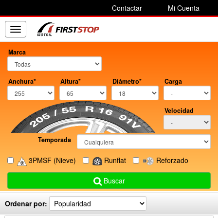
Contactar
Mi Cuenta
Toggle
navigation
Marca
Anchura*
Altura*
Diámetro*
Carga
Velocidad
Temporada
3PMSF
(Nieve)
Runflat
Reforzado
Buscar
Ordenar por: