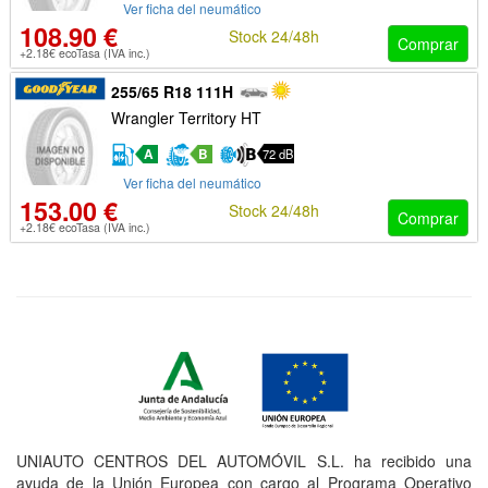
Ver ficha del neumático
108.90 €
Stock 24/48h
Comprar
+2.18€ ecoTasa (IVA inc.)
255/65 R18 111H
Wrangler Territory HT
A
B
72 dB
Ver ficha del neumático
153.00 €
Stock 24/48h
Comprar
+2.18€ ecoTasa (IVA inc.)
UNIAUTO CENTROS DEL AUTOMÓVIL S.L. ha recibido una
ayuda de la Unión Europea con cargo al Programa Operativo