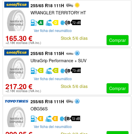
255/65 R18 111H
WRANGLER TERRITORY HT
A
D
72 dB
Ver ficha del neumático
165.30 €
Stock 5/6 días
Comprar
+2.18€ ecoTasa (IVA inc.)
255/65 R18 115H
UltraGrip Performance + SUV
C
C
73 dB
Ver ficha del neumático
217.20 €
Stock 5/6 días
Comprar
+2.18€ ecoTasa (IVA inc.)
255/65 R18 111H
OBGS6S
E
E
72 dB
Ver ficha del neumático
Stock 2/3 días