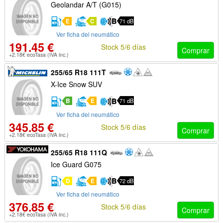
Geolandar A/T (G015)
E
C
71 dB
Ver ficha del neumático
191.45 €
Stock 5/6 días
Comprar
+2.18€ ecoTasa (IVA inc.)
255/65 R18 111T
X-Ice Snow SUV
B
E
71 dB
Ver ficha del neumático
345.85 €
Stock 5/6 días
Comprar
+2.18€ ecoTasa (IVA inc.)
255/65 R18 111Q
Ice Guard G075
D
E
72 dB
Ver ficha del neumático
376.85 €
Stock 5/6 días
Comprar
+2.18€ ecoTasa (IVA inc.)