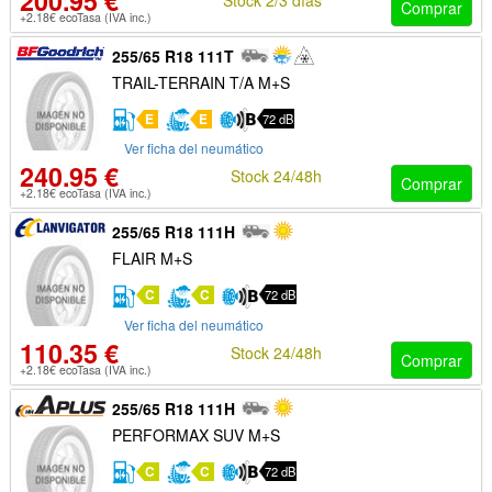
200.95 €
Comprar
+2.18€ ecoTasa (IVA inc.)
255/65 R18 111T
TRAIL-TERRAIN T/A M+S
E
E
72 dB
Ver ficha del neumático
240.95 €
Stock 24/48h
Comprar
+2.18€ ecoTasa (IVA inc.)
255/65 R18 111H
FLAIR M+S
C
C
72 dB
Ver ficha del neumático
110.35 €
Stock 24/48h
Comprar
+2.18€ ecoTasa (IVA inc.)
255/65 R18 111H
PERFORMAX SUV M+S
C
C
72 dB