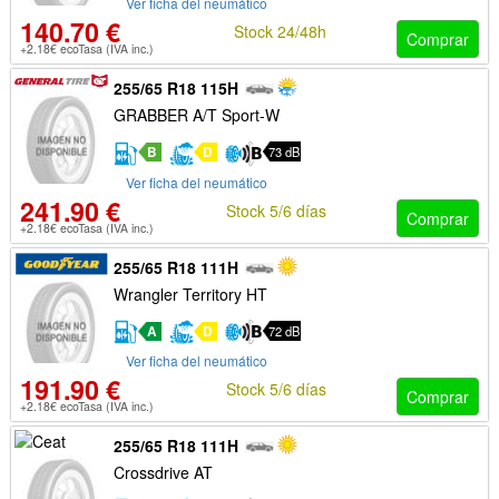
Ver ficha del neumático
140.70 €
Stock 24/48h
Comprar
+2.18€ ecoTasa (IVA inc.)
255/65 R18 115H
GRABBER A/T Sport-W
B
D
73 dB
Ver ficha del neumático
241.90 €
Stock 5/6 días
Comprar
+2.18€ ecoTasa (IVA inc.)
255/65 R18 111H
Wrangler Territory HT
A
D
72 dB
Ver ficha del neumático
191.90 €
Stock 5/6 días
Comprar
+2.18€ ecoTasa (IVA inc.)
255/65 R18 111H
Crossdrive AT