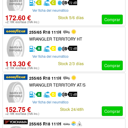
C
C
72 dB
Ver ficha del neumático
172.60 €
Stock 5/6 días
Comprar
+2.18€ ecoTasa (IVA inc.)
255/65 R18 111H
WRANGLER TERRITORY HT
A
D
72 dB
Ver ficha del neumático
113.30 €
Stock 2/3 días
Comprar
+2.18€ ecoTasa (IVA inc.)
255/65 R18 111H
WRANGLER TERRITORY AT/S
A
D
72 dB
Ver ficha del neumático
152.75 €
Stock 24/48h
Comprar
+2.18€ ecoTasa (IVA inc.)
255/65 R18 111H