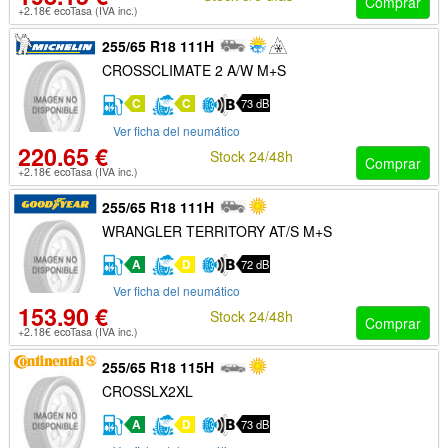
Comprar
+2.18€ ecoTasa (IVA inc.)
255/65 R18 111H
CROSSCLIMATE 2 A/W M+S
C
C
73 dB
Ver ficha del neumático
220.65 €
Stock 24/48h
Comprar
+2.18€ ecoTasa (IVA inc.)
255/65 R18 111H
WRANGLER TERRITORY AT/S M+S
A
D
72 dB
Ver ficha del neumático
153.90 €
Stock 24/48h
Comprar
+2.18€ ecoTasa (IVA inc.)
255/65 R18 115H
CROSSLX2XL
A
D
73 dB