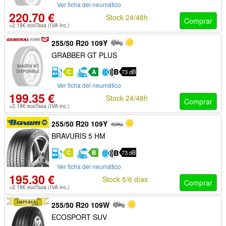
Ver ficha del neumático
220.70 €
Stock 24/48h
Comprar
+2.18€ ecoTasa (IVA inc.)
255/50 R20 109Y
GRABBER GT PLUS
C
A
73 dB
Ver ficha del neumático
199.35 €
Stock 24/48h
Comprar
+2.18€ ecoTasa (IVA inc.)
255/50 R20 109Y
BRAVURIS 5 HM
C
B
73 dB
Ver ficha del neumático
195.30 €
Stock 5/6 días
Comprar
+2.18€ ecoTasa (IVA inc.)
255/50 R20 109W
ECOSPORT SUV