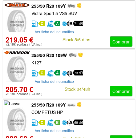
255/50 R20 109Y
Victra Sport 5 VS5 SUV
C
A
71 dB
Ver ficha del neumático
219.05 €
Stock 5/6 días
Comprar
+2.18€ ecoTasa (IVA inc.)
255/50 R20 109W
K127
C
A
73 dB
Ver ficha del neumático
205.70 €
Stock 24/48h
Comprar
+2.18€ ecoTasa (IVA inc.)
255/50 R20 109Y
COMPETUS HP
C
B
69 dB
Ver ficha del neumático