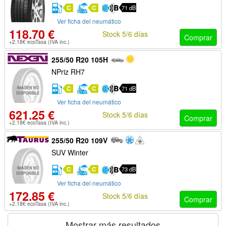
C
C
71 dB
Ver ficha del neumático
118.70 €
Stock 5/6 días
Comprar
+2.18€ ecoTasa (IVA inc.)
255/50 R20 105H
NPriz RH7
C
C
71 dB
Ver ficha del neumático
621.25 €
Stock 5/6 días
Comprar
+2.18€ ecoTasa (IVA inc.)
255/50 R20 109V
SUV Winter
C
C
73 dB
Ver ficha del neumático
172.85 €
Stock 5/6 días
Comprar
+2.18€ ecoTasa (IVA inc.)
Mostrar más resultados