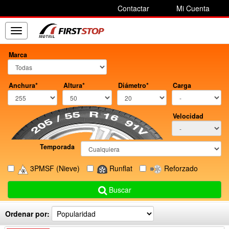
Contactar
Mi Cuenta
Toggle
navigation
Marca
Anchura*
Altura*
Diámetro*
Carga
Velocidad
Temporada
3PMSF
(Nieve)
Runflat
Reforzado
Buscar
Ordenar por: