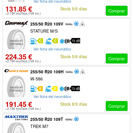
Ver ficha del neumático
131.85 €
Stock 5/6 días
Comprar
+2.18€ ecoTasa (IVA inc.)
255/50 R20 109V
STATURE M/S
C
C
72 dB
Ver ficha del neumático
224.35 €
Stock 5/6 días
Comprar
+2.18€ ecoTasa (IVA inc.)
255/50 R20 109H
W-586
E
D
73 dB
Ver ficha del neumático
191.45 €
Stock 8/9 días
Comprar
+2.18€ ecoTasa (IVA inc.)
255/50 R20 109T
TREK M7