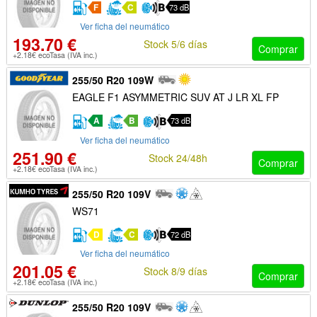
F
C
73 dB
Ver ficha del neumático
193.70 €
Stock 5/6 días
Comprar
+2.18€ ecoTasa (IVA inc.)
255/50 R20 109W
EAGLE F1 ASYMMETRIC SUV AT J LR XL FP
A
B
73 dB
Ver ficha del neumático
251.90 €
Stock 24/48h
Comprar
+2.18€ ecoTasa (IVA inc.)
255/50 R20 109V
WS71
D
C
72 dB
Ver ficha del neumático
201.05 €
Stock 8/9 días
Comprar
+2.18€ ecoTasa (IVA inc.)
255/50 R20 109V