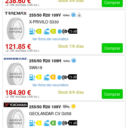
238.60 €
Stock 5/6 días
Comprar
+2.18€ ecoTasa (IVA inc.)
255/50 R20 109V
X-PRIVILO S330
C
C
73 dB
Ver ficha del neumático
121.85 €
Stock 7/8 días
Comprar
+2.18€ ecoTasa (IVA inc.)
255/50 R20 109H
SW618
D
E
73 dB
Ver ficha del neumático
184.90 €
Stock 8/9 días
Comprar
+2.18€ ecoTasa (IVA inc.)
255/50 R20 109V
GEOLANDAR CV G058
D
B
71 dB