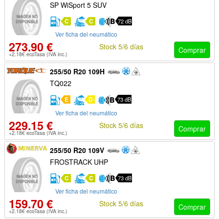
SP WiSport 5 SUV
C
C
72 dB
Ver ficha del neumático
273.90 €
Stock 5/6 días
Comprar
+2.18€ ecoTasa (IVA inc.)
255/50 R20 109H
TQ022
E
D
73 dB
Ver ficha del neumático
229.15 €
Stock 5/6 días
Comprar
+2.18€ ecoTasa (IVA inc.)
255/50 R20 109V
FROSTRACK UHP
C
C
73 dB
Ver ficha del neumático
159.70 €
Stock 5/6 días
Comprar
+2.18€ ecoTasa (IVA inc.)