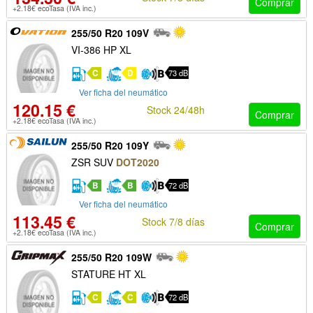
Comprar
+2.18€ ecoTasa (IVA inc.)
255/50 R20 109V
VI-386 HP XL
C
D
73 dB
Ver ficha del neumático
120.15 €
Stock 24/48h
Comprar
+2.18€ ecoTasa (IVA inc.)
255/50 R20 109Y
ZSR SUV
DOT2020
B
B
72 dB
Ver ficha del neumático
113.45 €
Stock 7/8 días
Comprar
+2.18€ ecoTasa (IVA inc.)
255/50 R20 109W
STATURE HT XL
C
C
72 dB