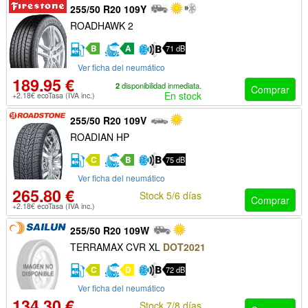
255/50 R20 109Y
ROADHAWK 2
B
A
71 dB
Ver ficha del neumático
189.95 €
2
disponibilidad inmediata.
Comprar
En stock
+2.18€ ecoTasa (IVA inc.)
255/50 R20 109V
ROADIAN HP
C
B
75 dB
Ver ficha del neumático
265.80 €
Stock 5/6 días
Comprar
+2.18€ ecoTasa (IVA inc.)
255/50 R20 109W
TERRAMAX CVR XL
DOT2021
C
D
72 dB
Ver ficha del neumático
134.30 €
Stock 7/8 días