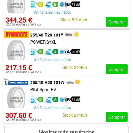
C
B
73 dB
Ver ficha del neumático
344.25 €
Stock 5/6 días
Comprar
+2.18€ ecoTasa (IVA inc.)
255/40 R20 101Y
POWERGYXL
B
A
70 dB
Ver ficha del neumático
217.15 €
Stock 24/48h
Comprar
+2.18€ ecoTasa (IVA inc.)
255/40 R20 101W
Pilot Sport EV
B
A
71 dB
Ver ficha del neumático
307.60 €
Stock 24/48h
Comprar
+2.18€ ecoTasa (IVA inc.)
Mostrar más resultados