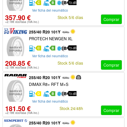
C
B
73 dB
Ver ficha del neumático
357.90 €
Stock 5/6 días
Comprar
+2.18€ ecoTasa (IVA inc.)
255/40 R20 101Y
PROTECH NEWGEN XL
C
B
73 dB
Ver ficha del neumático
208.85 €
Stock 5/6 días
Comprar
+2.18€ ecoTasa (IVA inc.)
255/40 R20 101Y
DIMAX R8+ RFT M+S
D
B
73 dB
Ver ficha del neumático
181.50 €
Stock 24/48h
Comprar
+2.18€ ecoTasa (IVA inc.)
255/40 R20 101Y