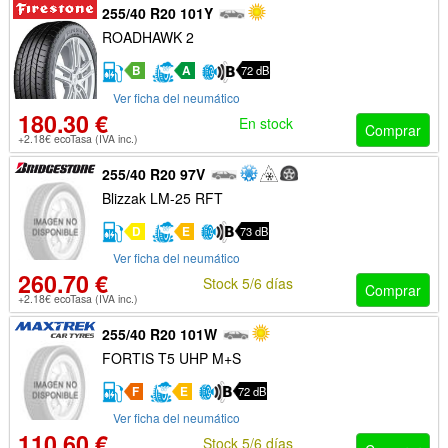
255/40 R20 101Y
ROADHAWK 2
B
A
72 dB
Ver ficha del neumático
180.30 €
En stock
Comprar
+2.18€ ecoTasa (IVA inc.)
255/40 R20 97V
Blizzak LM-25 RFT
D
E
73 dB
Ver ficha del neumático
260.70 €
Stock 5/6 días
Comprar
+2.18€ ecoTasa (IVA inc.)
255/40 R20 101W
FORTIS T5 UHP M+S
F
E
72 dB
Ver ficha del neumático
110.60 €
Stock 5/6 días