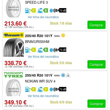
SPEED-LIFE 3
C
B
73 dB
Ver ficha del neumático
213.60 €
Stock 7/8 días
Comprar
+2.18€ ecoTasa (IVA inc.)
255/40 R20 101Y
BRAVURIS5HM
C
B
73 dB
Ver ficha del neumático
338.70 €
Stock 5/6 días
Comprar
+2.18€ ecoTasa (IVA inc.)
255/40 R20 101V
NOKIAN WR SUV 4
C
C
73 dB
Ver ficha del neumático
349.10 €
Stock 8/9 días
Comprar
+2.18€ ecoTasa (IVA inc.)