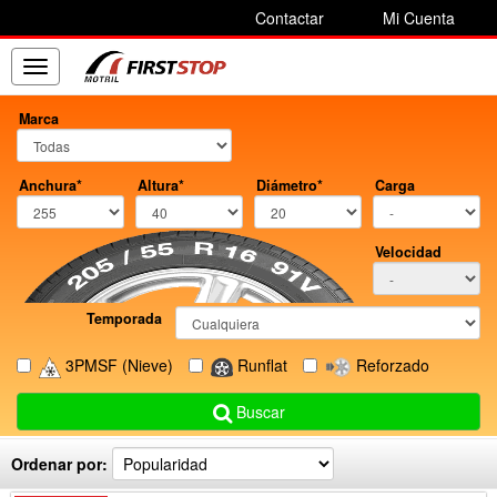
Contactar
Mi Cuenta
Toggle
navigation
Marca
Anchura*
Altura*
Diámetro*
Carga
Velocidad
Temporada
3PMSF
(Nieve)
Runflat
Reforzado
Buscar
Ordenar por: