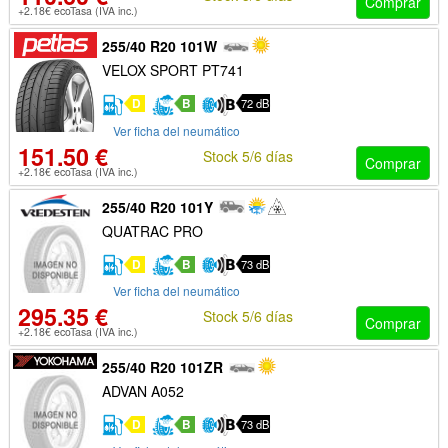
Comprar
+2.18€ ecoTasa (IVA inc.)
255/40 R20 101W
VELOX SPORT PT741
D
B
72 dB
Ver ficha del neumático
151.50 €
Stock 5/6 días
Comprar
+2.18€ ecoTasa (IVA inc.)
255/40 R20 101Y
QUATRAC PRO
D
B
73 dB
Ver ficha del neumático
295.35 €
Stock 5/6 días
Comprar
+2.18€ ecoTasa (IVA inc.)
255/40 R20 101ZR
ADVAN A052
D
B
73 dB