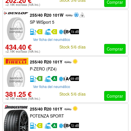
202.20 €
Comprar
+2.18€ ecoTasa (IVA inc.)
255/40 R20 101W
SP WiSport 5
C
C
73 dB
Ver ficha del neumático
434.40 €
Stock 5/6 días
Comprar
+2.18€ ecoTasa (IVA inc.)
255/40 R20 101Y
P-ZERO (PZ4)
B
A
69 dB
Ver ficha del neumático
381.25 €
Stock 5/6 días
Comprar
+2.18€ ecoTasa (IVA inc.)
255/40 R20 101Y
POTENZA SPORT
C
A
72 dB