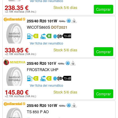
Ver ficha del neumático
238.35 €
Stock 5/6 días
Comprar
+2.18€ ecoTasa (IVA inc.)
255/40 R20 101W
WICOTS860S
DOT2021
C
B
73 dB
Ver ficha del neumático
338.95 €
Stock 5/6 días
Comprar
+2.18€ ecoTasa (IVA inc.)
255/40 R20 101V
FROSTRACK UHP
C
C
73 dB
Ver ficha del neumático
145.80 €
Stock 5/6 días
Comprar
+2.18€ ecoTasa (IVA inc.)
255/40 R20 101W
TS 850 P AO