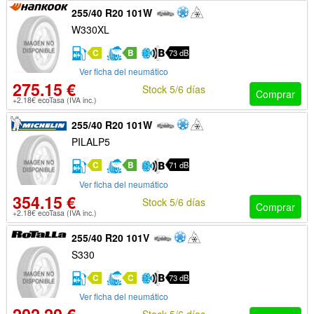
255/40 R20 101W
W330XL
C
B
73 dB
Ver ficha del neumático
275.15 €
Stock 5/6 días
Comprar
+2.18€ ecoTasa (IVA inc.)
255/40 R20 101W
PILALP5
C
B
71 dB
Ver ficha del neumático
354.15 €
Stock 5/6 días
Comprar
+2.18€ ecoTasa (IVA inc.)
255/40 R20 101V
S330
C
C
73 dB
Ver ficha del neumático
Stock 5/6 días