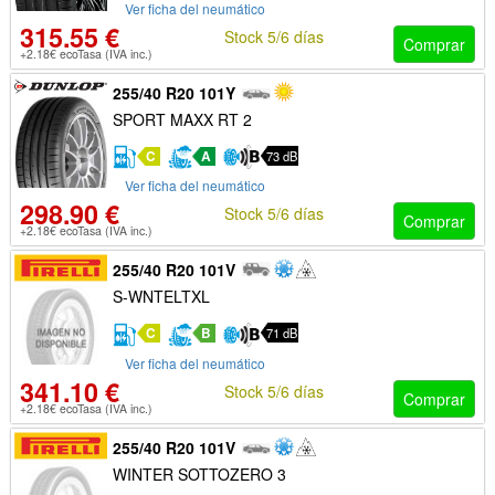
Ver ficha del neumático
315.55 €
Stock 5/6 días
Comprar
+2.18€ ecoTasa (IVA inc.)
255/40 R20 101Y
SPORT MAXX RT 2
C
A
73 dB
Ver ficha del neumático
298.90 €
Stock 5/6 días
Comprar
+2.18€ ecoTasa (IVA inc.)
255/40 R20 101V
S-WNTELTXL
C
B
71 dB
Ver ficha del neumático
341.10 €
Stock 5/6 días
Comprar
+2.18€ ecoTasa (IVA inc.)
255/40 R20 101V
WINTER SOTTOZERO 3