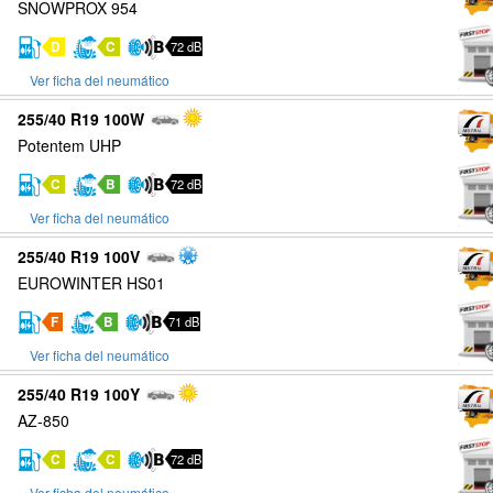
SNOWPROX 954
D
C
72 dB
Ver ficha del neumático
255/40 R19 100W
Potentem UHP
C
B
72 dB
Ver ficha del neumático
255/40 R19 100V
EUROWINTER HS01
F
B
71 dB
Ver ficha del neumático
255/40 R19 100Y
AZ-850
C
C
72 dB
Ver ficha del neumático