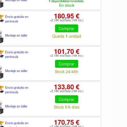
1
disponibilidad inmediata.
En stock
180.95 €
Envío gratuito en
+2.18€ ecoTasa (IVA inc.)
peninsula
Comprar
Montaje en taller
Queda
1
unidad
101.70 €
Envío gratuito en
+2.18€ ecoTasa (IVA inc.)
peninsula
Comprar
Montaje en taller
Stock 24/48h
133.80 €
Envío gratuito en
+2.18€ ecoTasa (IVA inc.)
peninsula
Comprar
Montaje en taller
Stock 5/6 días
170.75 €
Envío gratuito en
+2.18€ ecoTasa (IVA inc.)