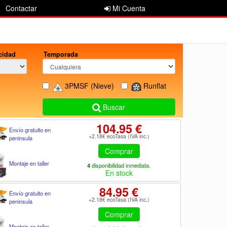
Contactar
Mi Cuenta
cidad
Temporada
3PMSF
(Nieve)
Runflat
Buscar
104.95 €
Envío gratuito en
+2.18€ ecoTasa (IVA inc.)
peninsula
Comprar
Montaje en taller
4
disponibilidad inmediata.
En stock
84.95 €
Envío gratuito en
+2.18€ ecoTasa (IVA inc.)
peninsula
Comprar
Montaje en taller