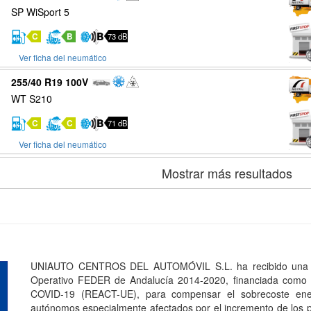
SP WiSport 5
C
B
73 dB
Ver ficha del neumático
255/40 R19 100V
WT S210
C
C
71 dB
Ver ficha del neumático
Mostrar más resultados
UNIAUTO CENTROS DEL AUTOMÓVIL S.L. ha recibido una a
Operativo FEDER de Andalucía 2014-2020, financiada como p
COVID-19 (REACT-UE), para compensar el sobrecoste ener
autónomos especialmente afectados por el incremento de los pr