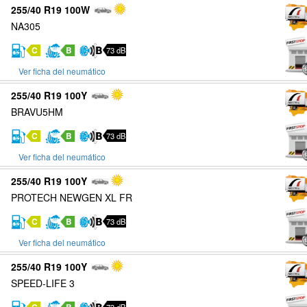
255/40 R19 100W
NA305
C
B
73 dB
Ver ficha del neumático
255/40 R19 100Y
BRAVU5HM
C
B
73 dB
Ver ficha del neumático
255/40 R19 100Y
PROTECH NEWGEN XL FR
C
B
73 dB
Ver ficha del neumático
255/40 R19 100Y
SPEED-LIFE 3