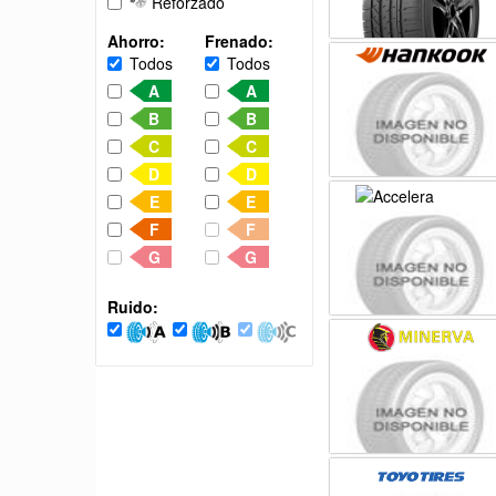
Reforzado
Ahorro:
Frenado:
Todos
Todos
A
A
B
B
C
C
D
D
E
E
F
F
G
G
Ruido: