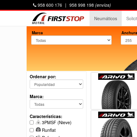
958 600 176
|
958 998 198
(envíos)
Neumáticos
Solic
Marca
Anchura
Ordenar por:
Marca:
Características:
3PMSF (Nieve)
Runflat