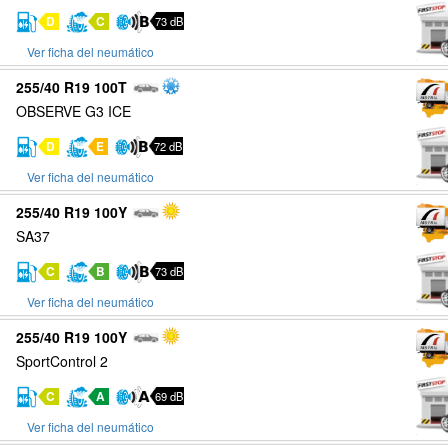
D
C
73 dB
Ver ficha del neumático
255/40 R19 100T
OBSERVE G3 ICE
D
E
72 dB
Ver ficha del neumático
255/40 R19 100Y
SA37
C
B
73 dB
Ver ficha del neumático
255/40 R19 100Y
SportControl 2
C
A
69 dB
Ver ficha del neumático