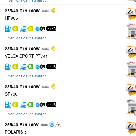
255/40 R19 100W
HF805
C
C
73 dB
Ver ficha del neumático
255/40 R19 100W
VELOX SPORT PT741
C
B
72 dB
Ver ficha del neumático
255/40 R19 100W
ST760
C
B
72 dB
Ver ficha del neumático
255/40 R19 100V
POLARIS 5