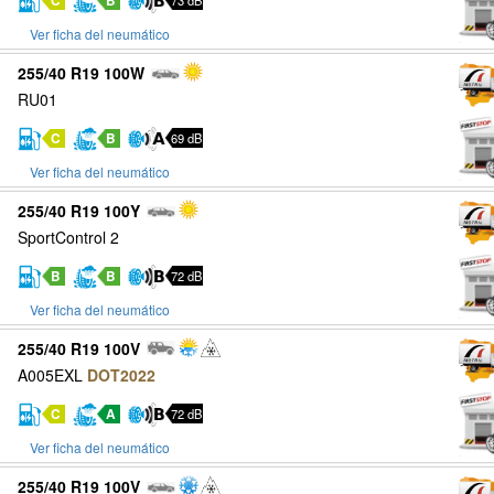
C
B
73 dB
Ver ficha del neumático
255/40 R19 100W
RU01
C
B
69 dB
Ver ficha del neumático
255/40 R19 100Y
SportControl 2
B
B
72 dB
Ver ficha del neumático
255/40 R19 100V
A005EXL
DOT2022
C
A
72 dB
Ver ficha del neumático
255/40 R19 100V