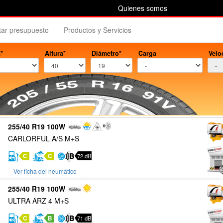
Quienes somos
itar presupuesto
Productos y Servicios
*
Altura*
Diámetro*
Carga
Velo
255/40 R19 100W
CARLORFUL A/S M+S
C
C
72 dB
Ver ficha del neumático
255/40 R19 100W
ULTRA ARZ 4 M+S
C
B
71 dB